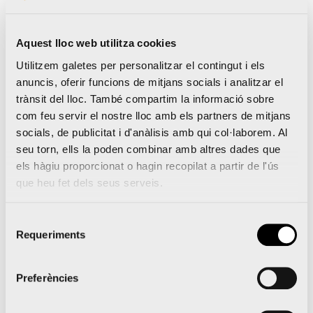
INSCRIPCIÓ
Aquest lloc web utilitza cookies
Tots els corredors que confirmen que volen
Utilitzem galetes per personalitzar el contingut i els
córrer enguany dins del termini previst tindran la
anuncis, oferir funcions de mitjans socials i analitzar el
seua plaça reservada, encara que, si arribada la
trànsit del lloc. També compartim la informació sobre
com feu servir el nostre lloc amb els partners de mitjans
data de celebració de la prova, les mesures o
socials, de publicitat i d'anàlisis amb qui col·laborem. Al
recomanacions de les autoritats sanitàries
seu torn, ells la poden combinar amb altres dades que
impedixen que la carrera se celebre amb el
els hàgiu proporcionat o hagin recopilat a partir de l'ús
que heu fet dels seus serveis.
nombre de corredors inscrits en eixe moment,
l’organització farà un sorteig entre els corredors
Selecció
inscrits i els guanyadors seran els quí podran
Requeriments
de
consentiment
participar en la prova, i aleshores es tornaran els
diners a aquells que no hagen resultat
Preferències
guanyadors en el sorteig.