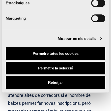
Estadístiques
En qualsevol cas, l’organització continuarà
oferint a tots els corredors l’opció de sol·licitar la
Màrqueting
baixa per qualsevol motiu, i podran
recuperar el
100 % de l’import de la inscripció fins al 1
Mostrar-ne els detalls
d’Octobre.
Permetre totes les cookies
Noves inscripcions per a Marató
València
Permetre la selecció
L’organització obrirà enguany, pròximament,
Rebutjar
una
Llista d’espera
amb la intenció de poder
atendre altes de corredors si el nombre de
baixes permet fer noves inscripcions, però