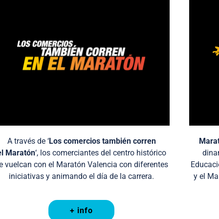
A través de ‘
Los comercios también corren
Marat
el Maratón
‘, los comerciantes del centro histórico
dina
e vuelcan con el Maratón Valencia con diferentes
Educaci
iniciativas y animando el día de la carrera.
y el Ma
+ info