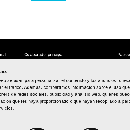
onal
Colaborador principal
Patroc
ies
web se usan para personalizar el contenido y los anuncios, ofrec
ar el tráfico. Además, compartimos información sobre el uso que
tners de redes sociales, publicidad y análisis web, quienes pue
acidad
ación que les haya proporcionado o que hayan recopilado a parti
diciones
vicios.
kies