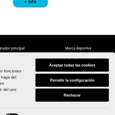
+ info
inador principal
Marca deportiva
Aceptar todas las cookies
er funciones
 haga del
Permitir la configuración
den
Síguenos:
r del uso
Rechazar
© Valencia Ciudad del Running