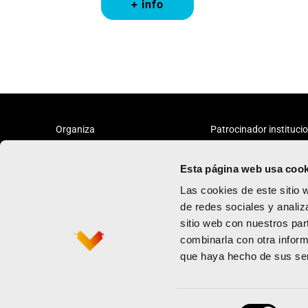
+ info
Organiza
Patrocinador instituci
Esta página web usa cook
Las cookies de este sitio 
de redes sociales y analiz
sitio web con nuestros par
Vcrunning
Política de priv
combinarla con otra inform
Medio maratón
Términos y con
que haya hecho de sus ser
Contacto
Política de coo
Newsletter
Selección