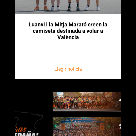
Luanvi i la Mitja Marató creen la
camiseta destinada a volar a
València
Llegir notícia