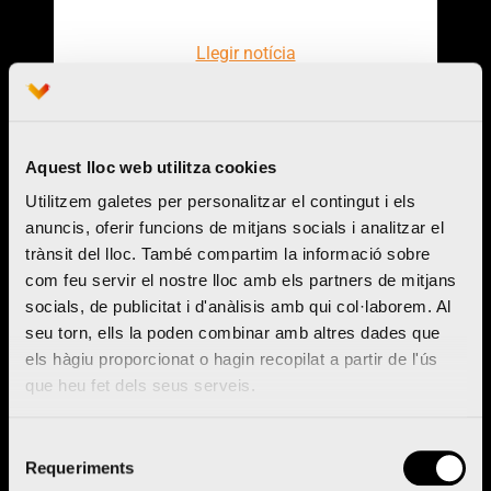
Llegir notícia
Aquest lloc web utilitza cookies
Utilitzem galetes per personalitzar el contingut i els
anuncis, oferir funcions de mitjans socials i analitzar el
trànsit del lloc. També compartim la informació sobre
com feu servir el nostre lloc amb els partners de mitjans
socials, de publicitat i d'anàlisis amb qui col·laborem. Al
seu torn, ells la poden combinar amb altres dades que
els hàgiu proporcionat o hagin recopilat a partir de l'ús
que heu fet dels seus serveis.
Selecció
La previa: Lluvia de estrellas, como
Requeriments
siempre, en el Medio Maratón
de