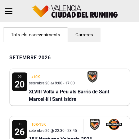
Carreres
Tots els esdeveniments
SETEMBRE 2026
DG
<10K
20
setembre 20 @ 9:00
-
17:00
XLVIII Volta a Peu als Barris de Sant
Marcel·lí i Sant Isidre
DS
10K-15K
26
setembre 26 @ 22:30
-
23:45