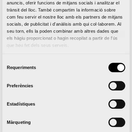
6
desembre 6 @ 8:15
-
15:30
anuncis, oferir funcions de mitjans socials i analitzar el
Maratón Valencia 2026
trànsit del lloc. També compartim la informació sobre
com feu servir el nostre lloc amb els partners de mitjans
socials, de publicitat i d'anàlisis amb qui col·laborem. Al
seu torn, ells la poden combinar amb altres dades que
DG
10K-15K
els hàgiu proporcionat o hagin recopilat a partir de l'ús
13
desembre 13 @ 9:00
-
10:30
que heu fet dels seus serveis.
10K Pas Ras al Port de València
Selecció
GENER 2027
Requeriments
de
consentiment
Preferències
DG
10K-15K
10
10 gener 2027 @ 9:30
-
11:30
10K Valencia Ibercaja by Kiprun 2027
Estadístiques
Màrqueting
Eventos
posteriors
Eventos
anteriors