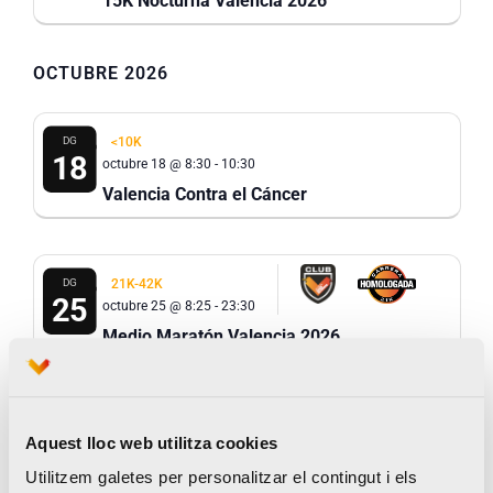
15K Nocturna Valencia 2026
OCTUBRE 2026
DG
<10K
18
octubre 18 @ 8:30
-
10:30
Valencia Contra el Cáncer
DG
21K-42K
25
octubre 25 @ 8:25
-
23:30
Medio Maratón Valencia 2026
DESEMBRE 2026
Aquest lloc web utilitza cookies
Utilitzem galetes per personalitzar el contingut i els
DG
21K-42K