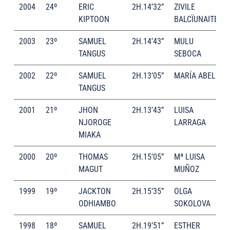
2004
24º
ERIC
2H.14’32”
ZIVILE
KIPTOON
BALCÏUNAITE
2003
23º
SAMUEL
2H.14’43”
MULU
TANGUS
SEBOCA
2002
22º
SAMUEL
2H.13’05”
MARÍA ABEL
TANGUS
2001
21º
JHON
2H.13’43”
LUISA
NJOROGE
LARRAGA
MIAKA
2000
20º
THOMAS
2H.15’05”
Mª LUISA
MAGUT
MUÑOZ
1999
19º
JACKTON
2H.15’35”
OLGA
ODHIAMBO
SOKOLOVA
1998
18º
SAMUEL
2H.19’51”
ESTHER