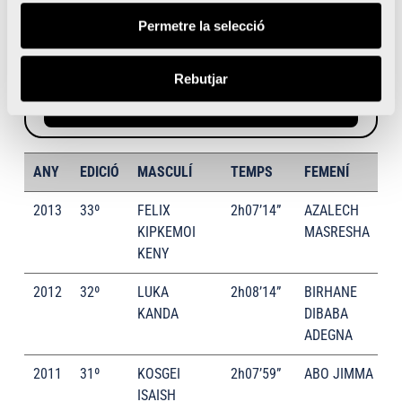
Permetre la selecció
2:30:54
♀ NAIGAMBO, BEATA
NANDJALA
Rebutjar
Classificacions
ANY
EDICIÓ
MASCULÍ
TEMPS
FEMENÍ
2013
33º
FELIX
2h07’14”
AZALECH
KIPKEMOI
MASRESHA
KENY
2012
32º
LUKA
2h08’14”
BIRHANE
KANDA
DIBABA
ADEGNA
2011
31º
KOSGEI
2h07’59”
ABO JIMMA
ISAISH