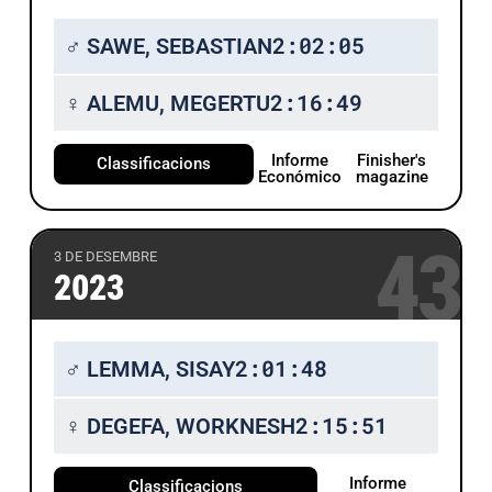
2:02:05
♂ SAWE, SEBASTIAN
2:16:49
♀ ALEMU, MEGERTU
Informe
Finisher's
Classificacions
Económico
magazine
43
3 DE DESEMBRE
2023
2:01:48
♂ LEMMA, SISAY
2:15:51
♀ DEGEFA, WORKNESH
Informe
Classificacions