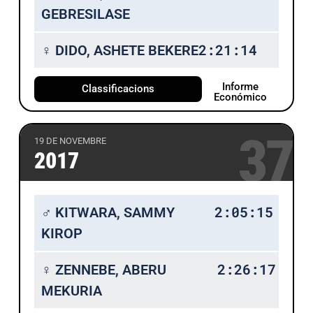
GEBRESILASE
2:21:14
♀ DIDO, ASHETE BEKERE
Informe
Classificacions
Económico
37
19 DE NOVEMBRE
2017
2:05:15
♂ KITWARA, SAMMY
KIROP
2:26:17
♀ ZENNEBE, ABERU
MEKURIA