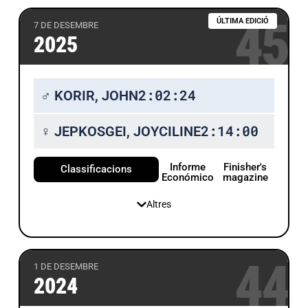
45
ÚLTIMA EDICIÓ
7 DE DESEMBRE
2025
2:02:24
♂ KORIR, JOHN
2:14:00
♀ JEPKOSGEI, JOYCILINE
Informe
Finisher's
Classificacions
Económico
magazine
Altres
44
1 DE DESEMBRE
2024