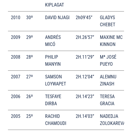
KIPLAGAT
2010
30º
DAVID NJAGI
2h09’45”
GLADYS
CHEBET
2009
29º
ANDRÉS
2H.26’57”
MAXINE MC
MICÓ
KINNON
2008
28º
PHILIP
2H.11’29”
Mª JOSÉ
MANYIN
PUEYO
2007
27º
SAMSON
2H.12’04”
ALEMNU
LOYWAPET
ZINASH
2006
26º
TESFAYE
2H.14’23”
TERESA
DIRBA
GRACIA
2005
25º
RACHID
2H.14’03”
NADEDJA
CHAMOUDI
ZOLOKAREVA