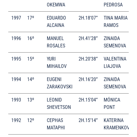
OKEMWA
PEDROSA
1997
17º
EDUARDO
2H.18’07”
TINA MARIA
ALCAINA
RAMOS
1996
16º
MANUEL
2H.41’28”
ZINAIDA
ROSALES
SEMENOVA
1995
15º
YURI
2H.20’38”
VALENTINA
MIHAILOV
LIAJOVA
1994
14º
EUGENI
2H.16’20”
ZINAIDA
ZARAKOVSKI
SEMENOVA
1993
13º
LEONID
2H.15’04”
MÓNICA
SHEVETSON
PONT
1992
12º
CEPHAS
2H.15’14”
KATERINA
MATAPHI
KRAMENKOVA