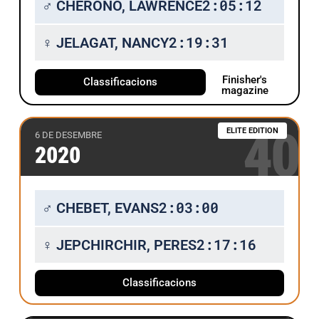
2:05:12
♂ CHERONO, LAWRENCE
2:19:31
♀ JELAGAT, NANCY
Finisher's
Classificacions
magazine
40
ELITE EDITION
6 DE DESEMBRE
2020
2:03:00
♂ CHEBET, EVANS
2:17:16
♀ JEPCHIRCHIR, PERES
Classificacions