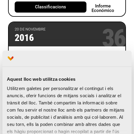
Informe
Classificacions
Económico
36
20 DE NOVEMBRE
2016
2:07:39
♂ KIPCHIRCHIR, VICTOR
2:24:48
♀ AIYABEI, VALARY
Aquest lloc web utilitza cookies
JEMELI
Utilitzem galetes per personalitzar el contingut i els
anuncis, oferir funcions de mitjans socials i analitzar el
Informe
Classificacions
trànsit del lloc. També compartim la informació sobre
Económico
com feu servir el nostre lloc amb els partners de mitjans
socials, de publicitat i d'anàlisis amb qui col·laborem. Al
35
15 DE DESEMBRE
seu torn, ells la poden combinar amb altres dades que
2015
els hàgiu proporcionat o hagin recopilat a partir de l'ús