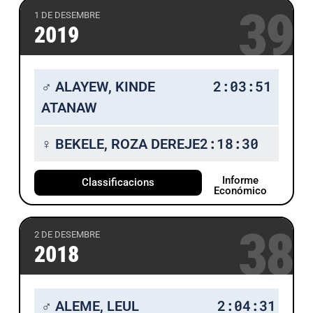
39
1 DE DESEMBRE
2019
2:03:51
♂ ALAYEW, KINDE
ATANAW
2:18:30
♀ BEKELE, ROZA DEREJE
Informe
Classificacions
Económico
38
2 DE DESEMBRE
2018
2:04:31
♂ ALEME, LEUL