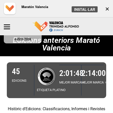
Maratón Valencia
×
INSTAL·LAR
Edicions anteriors Marató
6-DES-2026
Valencia
45
2:01:48
2:14:00
EDICIONS
MEJOR MARCA ♂
MEJOR MARCA ♀
ETIQUETA PLATINO
Històric d'Edicions: Classificacions, Informes i Revistes