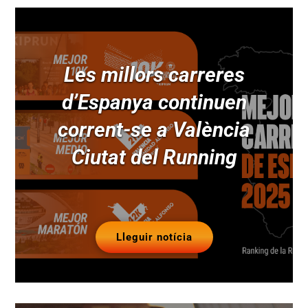
Les millors carreres
d’Espanya continuen
corrent-se a València
Ciutat del Running
Lleguir notícia