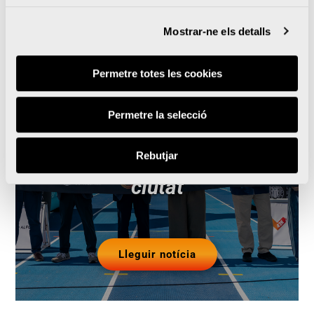
Mostrar-ne els detalls
La UPV i la Marató
Permetre totes les cookies
València renoven la pista
Permetre la selecció
d’atletisme del Campus
que s’obrirà a clubs de la
Rebutjar
ciutat
Lleguir notícia