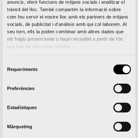
anuncis, oferir funcions de mitjans socials i analitzar el
fer-ho encara a través del web, fins que s’esgoten
trànsit del lloc. També compartim la informació sobre
com feu servir el nostre lloc amb els partners de mitjans
les places que resten per completar a cada seu. En
socials, de publicitat i d'anàlisis amb qui col·laborem. Al
ser este un període extraordinari d’inscripció, en el
seu torn, ells la poden combinar amb altres dades que
moment en què estes s’esgoten, la plataforma
els hàgiu proporcionat o hagin recopilat a partir de l'ús
que heu fet dels seus serveis.
d’inscripció t’ho indicarà i impedirà el registre.
Selecció
Requeriments
de
El programa ‘De València a Rio’ ja compta amb 26
consentiment
atletes a la recerca de mínima olímpica
Preferències
El divendres 18 de setembre, jornada inaugural de
«Al Maratón con Serrano» a València
Estadístiques
Màrqueting
Notícies relacionades