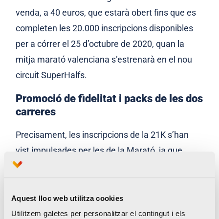
venda, a 40 euros, que estarà obert fins que es
completen les 20.000 inscripcions disponibles
per a córrer el 25 d’octubre de 2020, quan la
mitja marató valenciana s’estrenarà en el nou
circuit SuperHalfs
.
Promoció de fidelitat i packs de les dos
carreres
Precisament, les inscripcions de la 21K s’han
vist impulsades per les de la Marató, ja que
2.031 persones han optat per triar, en el
moment d’inscriure’s, el pack de les dos proves,
que comporta un estalvi de 10 euros. A més,
Aquest lloc web utilitza cookies
també s’han posat en marxa descomptes per
Utilitzem galetes per personalitzar el contingut i els