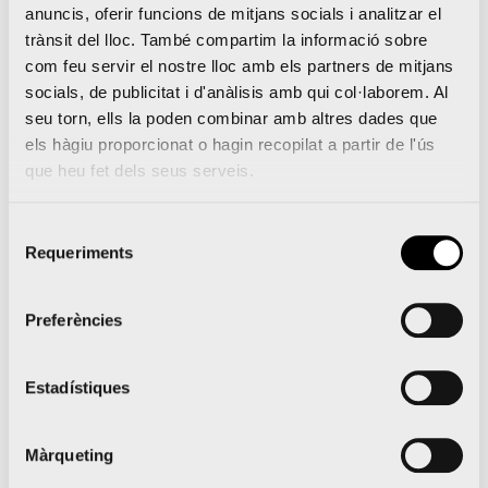
anuncis, oferir funcions de mitjans socials i analitzar el
fidelització per a aquells que han corregut en
trànsit del lloc. També compartim la informació sobre
2019 o han estat inscrits en la llista d’espera,
com feu servir el nostre lloc amb els partners de mitjans
dels quals s’han beneficiat 6.860 en la 42K
socials, de publicitat i d'anàlisis amb qui col·laborem. Al
seu torn, ells la poden combinar amb altres dades que
i
2.467
en la Mitja
.
els hàgiu proporcionat o hagin recopilat a partir de l'ús
que heu fet dels seus serveis.
Selecció
Marató València bat els seus propis rècords i se
Requeriments
de
situa en la sisena més ràpida del món
consentiment
Preferències
La Mitja Marató València repetix una vegada més
com la millor carrera d’Espanya en la seua
distància
Estadístiques
Màrqueting