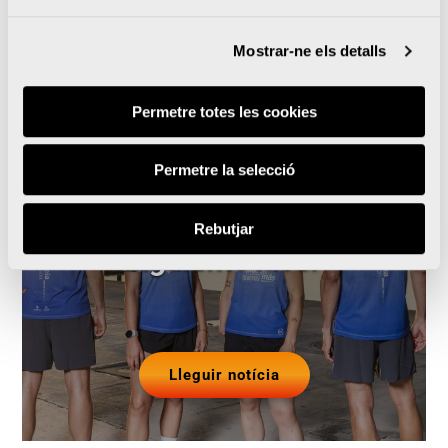
Notícies relacionades
Mostrar-ne els detalls
Permetre totes les cookies
El Medio Maratón Valencia
Permetre la selecció
y Oysho se unen para
llevar la prueba al
Rebutjar
siguiente nivel
Lleguir notícia