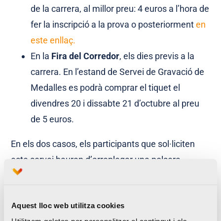
de la carrera, al millor preu: 4 euros a l’hora de
fer la inscripció a la prova o posteriorment
en
este enllaç.
En la
Fira del Corredor
, els dies previs a la
carrera. En l’estand de Servei de Gravació de
Medalles es podrà comprar el tiquet el
divendres 20 i dissabte 21 d’octubre al preu
de 5 euros.
En els dos casos, els participants que sol·liciten
este servei hauran d’arreplegar una polsera
acreditativa en l’estand en la
Fira del Corredor
.
En la zona de
postmeta
, una vegada
Aquest lloc web utilitza cookies
finalitzada la carrera, el 23 d’octubre els