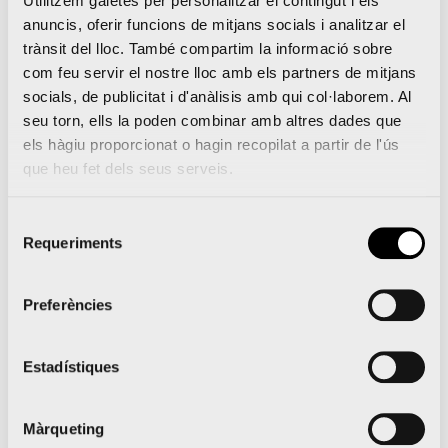
Utilitzem galetes per personalitzar el contingut i els
atletes poden
personalitzar la medalla de
anuncis, oferir funcions de mitjans socials i analitzar el
trànsit del lloc. També compartim la informació sobre
finisher
de la Mitja Marató Valencia Trinidad
com feu servir el nostre lloc amb els partners de mitjans
Alfonso EDP 2017
, amb el nom i el temps
socials, de publicitat i d'anàlisis amb qui col·laborem. Al
aconseguit al preu de 10 euros
.
seu torn, ells la poden combinar amb altres dades que
els hàgiu proporcionat o hagin recopilat a partir de l'ús
que heu fet dels seus serveis.
Selecció
Requeriments
de
La Mitja Marató Valencia presenta la seua edició
consentiment
més ambiciosa amb 14.200 corredors buscant
nous rècords
Preferències
Cheroben torna a guanyar una Mitja Marató que
baixa de l’hora set anys seguits
Estadístiques
Màrqueting