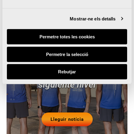
Notícies relacionades
Mostrar-ne els detalls
Permetre totes les cookies
El Medio Maratón Valencia
Permetre la selecció
y Oysho se unen para
llevar la prueba al
Rebutjar
siguiente nivel
Lleguir notícia