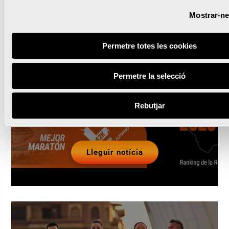
Mostrar-ne 
Les millors carreres
Permetre totes les cookies
d’Espanya continuen
corrent-se a València
Permetre la selecció
Ciutat del Running
Rebutjar
Lleguir notícia