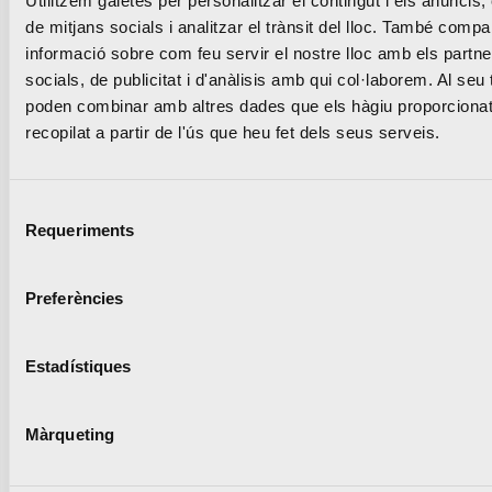
Utilitzem galetes per personalitzar el contingut i els anuncis, 
de mitjans socials i analitzar el trànsit del lloc. També compa
informació sobre com feu servir el nostre lloc amb els partne
La UPV i la Marató
socials, de publicitat i d'anàlisis amb qui col·laborem. Al seu t
València renoven la pista
poden combinar amb altres dades que els hàgiu proporcionat
recopilat a partir de l'ús que heu fet dels seus serveis.
d’atletisme del Campus
que s’obrirà a clubs de la
Selecció
Requeriments
ciutat
de
consentiment
Preferències
Lleguir notícia
Estadístiques
Màrqueting