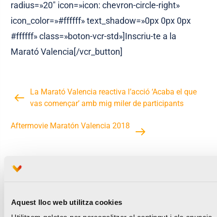
radius=»20″ icon=»icon: chevron-circle-right»
icon_color=»#ffffff» text_shadow=»0px 0px 0px
#ffffff» class=»boton-vcr-std»]Inscriu-te a la
Marató Valencia[/vcr_button]
La Marató Valencia reactiva l’acció ‘Acaba el que
vas començar’ amb mig miler de participants
Aftermovie Maratón Valencia 2018
Notícies relacionades
Aquest lloc web utilitza cookies