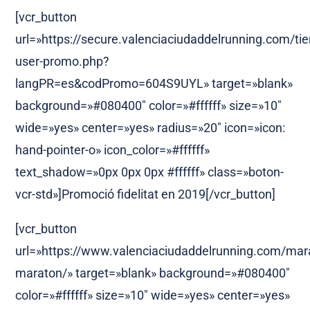
[vcr_button
url=»https://secure.valenciaciudaddelrunning.com/t
user-promo.php?
langPR=es&codPromo=604S9UYL» target=»blank»
background=»#080400″ color=»#ffffff» size=»10″
wide=»yes» center=»yes» radius=»20″ icon=»icon:
hand-pointer-o» icon_color=»#ffffff»
text_shadow=»0px 0px 0px #ffffff» class=»boton-
vcr-std»]Promoció fidelitat en 2019[/vcr_button]
[vcr_button
url=»https://www.valenciaciudaddelrunning.com/mara
maraton/» target=»blank» background=»#080400″
color=»#ffffff» size=»10″ wide=»yes» center=»yes»