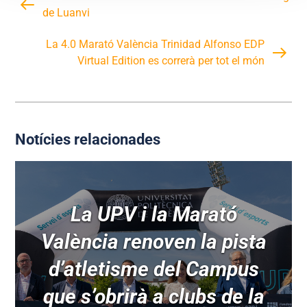
de Luanvi
La 4.0 Marató València Trinidad Alfonso EDP
Virtual Edition es correrà per tot el món
Notícies relacionades
La UPV i la Marató
València renoven la pista
d’atletisme del Campus
que s’obrirà a clubs de la