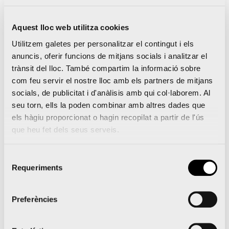
que se celebrarà de manera paral·lela el mateix
Aquest lloc web utilitza cookies
6 de desembre, encara que sense coincidir al
Utilitzem galetes per personalitzar el contingut i els
mateix temps als carrers de la ciutat del
anuncis, oferir funcions de mitjans socials i analitzar el
running.
trànsit del lloc. També compartim la informació sobre
com feu servir el nostre lloc amb els partners de mitjans
L’organització crearà una bambolla sanitària
socials, de publicitat i d'anàlisis amb qui col·laborem. Al
seu torn, ells la poden combinar amb altres dades que
entorn de la prova i prendrà mesures
els hàgiu proporcionat o hagin recopilat a partir de l'ús
excepcionals de seguretat per a garantir un gran
que heu fet dels seus serveis.
espectacle esportiu amb el mínim risc sanitari.
La prova tindrà el seu propi dispositiu mèdic,
Selecció
Requeriments
de
que inclourà el suport d’una consultoria externa
consentiment
per a recopilar totes les dades i garantir, si cal, la
Preferències
traçabilitat dels passos d’atletes i persones
implicades en l’organització de la carrera.