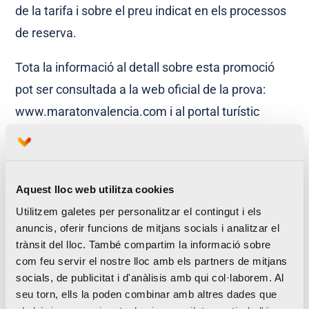
de la tarifa i sobre el preu indicat en els processos
de reserva.
Tota la informació al detall sobre esta promoció
pot ser consultada a la web oficial de la prova:
www.maratonvalencia.com i al portal turístic
www.welcometovalencia.com, a la secció
dedicada a la Marató València Trinidad Alfonso.
Aquest lloc web utilitza cookies
Utilitzem galetes per personalitzar el contingut i els
anuncis, oferir funcions de mitjans socials i analitzar el
trànsit del lloc. També compartim la informació sobre
com feu servir el nostre lloc amb els partners de mitjans
socials, de publicitat i d'anàlisis amb qui col·laborem. Al
seu torn, ells la poden combinar amb altres dades que
Disfruta d’un 15% de descompte en el teu bitllet