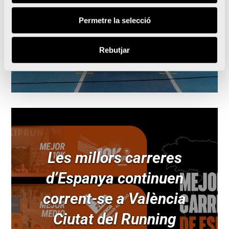
ciutat
Permetre la selecció
Rebutjar
Lleguir notícia
Les millors carreres
d’Espanya continuen
corrent-se a València
Ciutat del Running