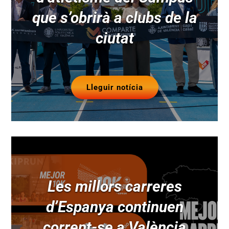
que s’obrirà a clubs de la
ciutat
Lleguir notícia
Les millors carreres
d’Espanya continuen
corrent-se a València