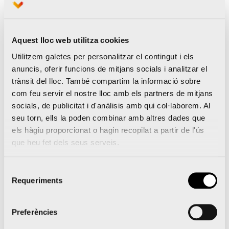
el recorregut de la marató. Al llarg del recorregut
s’establiran més de 70 animacions perquè els
Aquest lloc web utilitza cookies
ciutadans formen part de la festa i animen els
Utilitzem galetes per personalitzar el contingut i els
maratonians.
anuncis, oferir funcions de mitjans socials i analitzar el
trànsit del lloc. També compartim la informació sobre
Com a novetat en esta edició, l’organització ha
com feu servir el nostre lloc amb els partners de mitjans
socials, de publicitat i d'anàlisis amb qui col·laborem. Al
volgut implicar les comissions falleres de la ciutat
seu torn, ells la poden combinar amb altres dades que
a través de la iniciativa Running Faller. Les falles
els hàgiu proporcionat o hagin recopilat a partir de l'ús
organitzaran les seues animacions i participaran
que heu fet dels seus serveis.
en un concurs en què la seua originalitat,
Selecció
implicació i animositat seran la clau. Finalment,
Requeriments
de
també s’implementaran els punts d’animació en
consentiment
els avituallaments de “Recicla el teu Esforç”. Esta
Preferències
iniciativa de conscienciació passa també a ser una