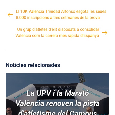
El 10K València Trinidad Alfonso esgota les seues
8.000 inscripcions a tres setmanes de la prova
Un grup d’atletes d’elit disposats a consolidar
València com la carrera més ràpida d’Espanya
Notícies relacionades
La UPV i la Marató
València renoven la pista
d’atletisme del Campus