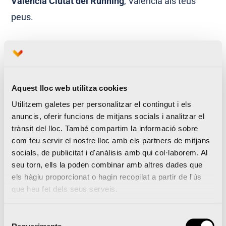
València Ciutat del Running
, València als teus
peus.
Aquest lloc web utilitza cookies
Utilitzem galetes per personalitzar el contingut i els
Yoshiko Yamamoto, del país del sol naixent a la
anuncis, oferir funcions de mitjans socials i analitzar el
ciutat del running
trànsit del lloc. També compartim la informació sobre
com feu servir el nostre lloc amb els partners de mitjans
València Ciutat del Running viatja per primera
socials, de publicitat i d'anàlisis amb qui col·laborem. Al
vegada a les fires del corredor de Praga i
seu torn, ells la poden combinar amb altres dades que
d’Estocolm al maig
els hàgiu proporcionat o hagin recopilat a partir de l'ús
que heu fet dels seus serveis.
Selecció
Notícies relacionades