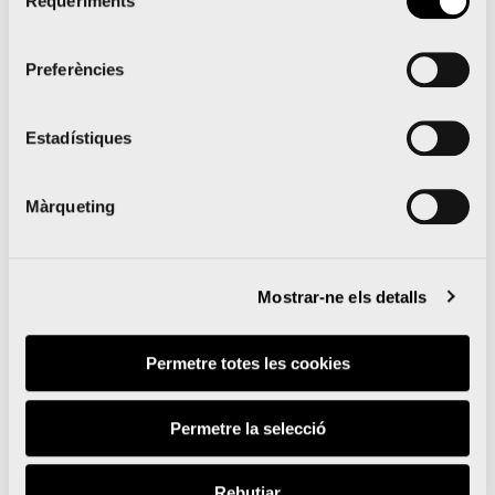
Requeriments
de
consentiment
Preferències
La UPV i la Marató
Estadístiques
València renoven la pista
d’atletisme del Campus
Màrqueting
que s’obrirà a clubs de la
ciutat
Mostrar-ne els detalls
Permetre totes les cookies
Lleguir notícia
Permetre la selecció
Rebutjar