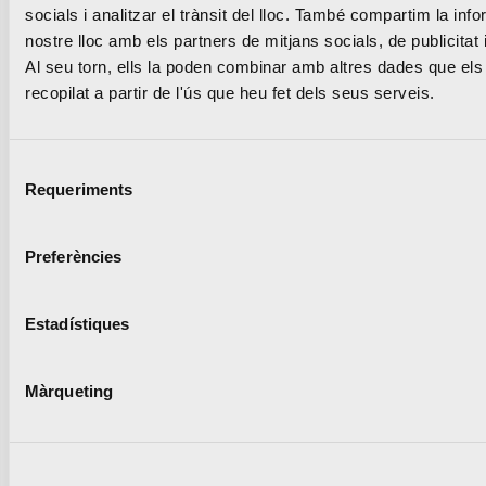
socials i analitzar el trànsit del lloc. També compartim la inf
nostre lloc amb els partners de mitjans socials, de publicitat 
Al seu torn, ells la poden combinar amb altres dades que els
recopilat a partir de l'ús que heu fet dels seus serveis.
Lleguir notícia
Selecció
Requeriments
de
consentiment
Preferències
La UPV i la Marató
Estadístiques
València renoven la pista
d’atletisme del Campus
Màrqueting
que s’obrirà a clubs de la
ciutat