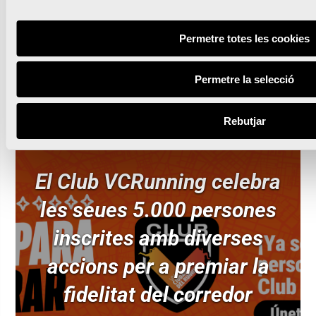
Permetre totes les cookies
Lleguir notícia
Permetre la selecció
Rebutjar
El Club VCRunning celebra
les seues 5.000 persones
inscrites amb diverses
accions per a premiar la
fidelitat del corredor