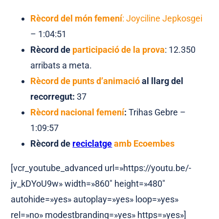
Rècord del món femení
: Joyciline Jepkosgei
– 1:04:51
Rècord de
participació de la prova
: 12.350
arribats a meta.
Rècord de punts d’animació
al llarg del
recorregut:
37
Rècord nacional femení
:
Trihas Gebre –
1:09:57
Rècord de
reciclatge
amb Ecoembes
[vcr_youtube_advanced url=»https://youtu.be/-
jv_kDYoU9w» width=»860″ height=»480″
autohide=»yes» autoplay=»yes» loop=»yes»
rel=»no» modestbranding=»yes» https=»yes»]