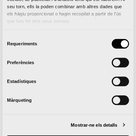
y Oysho se unen para
seu torn, ells la poden combinar amb altres dades que
llevar la prueba al
els hàgiu proporcionat o hagin recopilat a partir de l'ús
que heu fet dels seus serveis.
siguiente nivel
Selecció
Requeriments
de
consentiment
Lleguir notícia
Preferències
Estadístiques
Màrqueting
Les millors carreres
Mostrar-ne els detalls
d’Espanya continuen