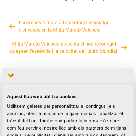
Ecoembes tornarà a fomentar el reciclatge
d’envasos en la Mitja Marató Valencia
Mitja Marató Valencia presenta el nou recorregut,
que pren l’essència i la velocitat de l’últim Mundial
Notícies relacionades
Aquest lloc web utilitza cookies
Utilitzem galetes per personalitzar el contingut i els
anuncis, oferir funcions de mitjans socials i analitzar el
trànsit del lloc. També compartim la informació sobre
El Medio Maratón Valencia
com feu servir el nostre lloc amb els partners de mitjans
socials, de publicitat i d'anàlisis amb qui col·laborem. Al