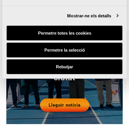
Mostrar-ne els detalls
La UPV i la Marató
Permetre totes les cookies
València renoven la pista
Permetre la selecció
d’atletisme del Campus
que s’obrirà a clubs de la
Rebutjar
ciutat
Lleguir notícia