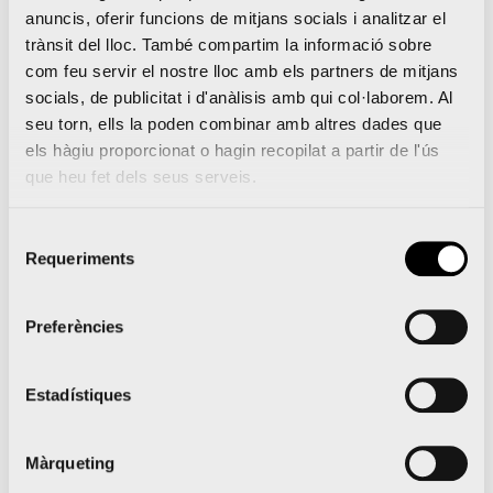
Notícies relacionades
anuncis, oferir funcions de mitjans socials i analitzar el
trànsit del lloc. També compartim la informació sobre
com feu servir el nostre lloc amb els partners de mitjans
socials, de publicitat i d'anàlisis amb qui col·laborem. Al
seu torn, ells la poden combinar amb altres dades que
els hàgiu proporcionat o hagin recopilat a partir de l'ús
El Medio Maratón Valencia
que heu fet dels seus serveis.
y Oysho se unen para
Selecció
llevar la prueba al
Requeriments
de
siguiente nivel
consentiment
Preferències
Estadístiques
Lleguir notícia
Màrqueting