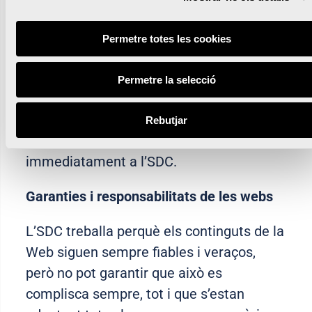
i el titular o responsable de la pàgina
web.
Permetre totes les cookies
Per això, en cas que els usuaris tinguen
coneixement que el contingut i activitats
Permetre la selecció
d’estes pàgines web de tercers siguen
contràries a la legalitat, ordre públic o
Rebutjar
moral, ho hauran de notificar
immediatament a l’SDC.
Garanties i responsabilitats de les webs
L’SDC treballa perquè els continguts de la
Web siguen sempre fiables i veraços,
però no pot garantir que això es
complisca sempre, tot i que s’estan