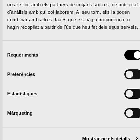
nostre lloc amb els partners de mitjans socials, de publicitat 
Enllaços de la Web
d'anàlisis amb qui col·laborem. Al seu torn, ells la poden
combinar amb altres dades que els hàgiu proporcionat o
En la Web es poden mostrar enllaços a
hagin recopilat a partir de l'ús que heu fet dels seus serveis.
diferents pàgines web per diferents
mitjans (enllaços, bàners, botons, etc.).
Selecció
L’SDC informa els seus usuaris que estos
Requeriments
de
són gestionats per tercers, que escapen
consentiment
al control d’SDC. Per això, l’SDC no
Preferències
assumirà cap responsabilitat per
qualsevol qüestió vinculada amb les
Estadístiques
pàgines web dels enllaços.
La inclusió d’enllaços en la Web no
Màrqueting
suposa la relació, col·laboració o
qualsevol classe de vinculació entre l’SDC
Mostrar-ne els detalls