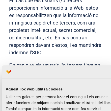
En cas que els usuaris i/o tercers
proporcionen informació a la Web, estos
es responsabilitzen que la informació no
infringisca cap dret de tercers, com ara:
propietat intel·lectual, secret comercial,
confidencialitat, etc. En cas contrari,
respondran davant d’estos, i es mantindrà
indemne l’SDC.
En cas que els usuaris i/o tercers tinguen
coneixement de l’existència d’algun
contingut que siga contrari a la legalitat o
supose una infracció de drets de
Aquest lloc web utilitza cookies
propietat intel·lectual o industrial, ho han
Utilitzem galetes per personalitzar el contingut i els anuncis,
de notificar immediatament a l’SDC
.
oferir funcions de mitjans socials i analitzar el trànsit del lloc.
També compartim la informació sobre com feu servir el