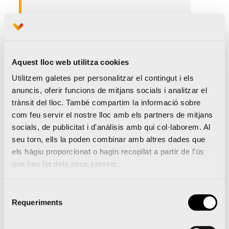
Com gestione la compra de
bitllets amb descompte en
Renfe
?
Aquest lloc web utilitza cookies
Perquè els assistents puguen
Utilitzem galetes per personalitzar el contingut i els
disfrutar del descompte a l’hora de
anuncis, oferir funcions de mitjans socials i analitzar el
comprar els seus bitllets a través de
trànsit del lloc. També compartim la informació sobre
com feu servir el nostre lloc amb els partners de mitjans
www.renfe.com
han de
:
socials, de publicitat i d'anàlisis amb qui col·laborem. Al
seu torn, ells la poden combinar amb altres dades que
1.
Seleccionar el tren que vulguen marcant
els hàgiu proporcionat o hagin recopilat a partir de l'ús
qualsevol de les opcions disponibles (Básico,
que heu fet dels seus serveis.
Elige, Elige Confort i Prémium
).
Selecció
Requeriments
2.
En el desplegable de tarifes s’ha de seleccionar
de
consentiment
la tarifa de Congressos/Fires NEC
.