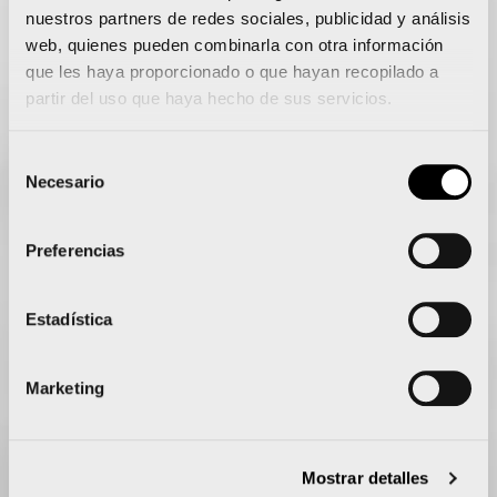
nuestros partners de redes sociales, publicidad y análisis
web, quienes pueden combinarla con otra información
que les haya proporcionado o que hayan recopilado a
partir del uso que haya hecho de sus servicios.
La 15K Nocturna Valencia Gana Energía
presenta su camiseta oficial sostenible e
inspirada en el Mediterráneo
Selección
Necesario
de
consentimiento
Preferencias
Leer más
Estadística
Marketing
Mostrar detalles