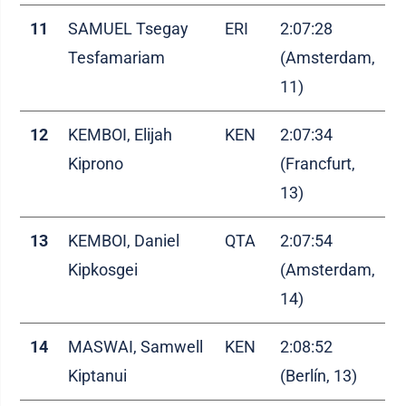
11
SAMUEL Tsegay
ERI
2:07:28
Tesfamariam
(Amsterdam,
11)
12
KEMBOI, Elijah
KEN
2:07:34
Kiprono
(Francfurt,
13)
13
KEMBOI, Daniel
QTA
2:07:54
Kipkosgei
(Amsterdam,
14)
14
MASWAI, Samwell
KEN
2:08:52
Kiptanui
(Berlín, 13)