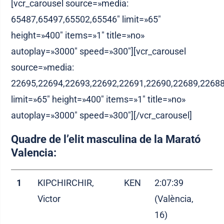
[vcr_carousel source=»media:
65487,65497,65502,65546″ limit=»65″
height=»400″ items=»1″ title=»no»
autoplay=»3000″ speed=»300″][vcr_carousel
source=»media:
22695,22694,22693,22692,22691,22690,22689,22688
limit=»65″ height=»400″ items=»1″ title=»no»
autoplay=»3000″ speed=»300″][/vcr_carousel]
Quadre de l’elit masculina de la Marató
Valencia:
1
KIPCHIRCHIR,
KEN
2:07:39
Victor
(València,
16)