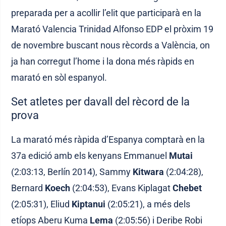
preparada per a acollir l’elit que participarà en la
Marató Valencia Trinidad Alfonso EDP el pròxim 19
de novembre buscant nous rècords a València, on
ja han corregut l’home i la dona més ràpids en
marató en sòl espanyol.
Set atletes per davall del rècord de la
prova
La marató més ràpida d’Espanya comptarà en la
37a edició amb els kenyans Emmanuel
Mutai
(2:03:13, Berlín 2014), Sammy
Kitwara
(2:04:28),
Bernard
Koech
(2:04:53), Evans Kiplagat
Chebet
(2:05:31), Eliud
Kiptanui
(2:05:21), a més dels
etíops Aberu Kuma
Lema
(2:05:56) i Deribe Robi