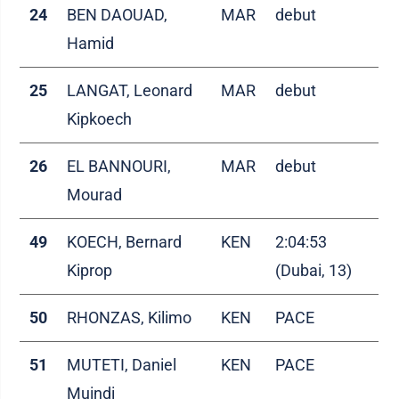
24
BEN DAOUAD,
MAR
debut
Hamid
25
LANGAT, Leonard
MAR
debut
Kipkoech
26
EL BANNOURI,
MAR
debut
Mourad
49
KOECH, Bernard
KEN
2:04:53
Kiprop
(Dubai, 13)
50
RHONZAS, Kilimo
KEN
PACE
51
MUTETI, Daniel
KEN
PACE
Muindi