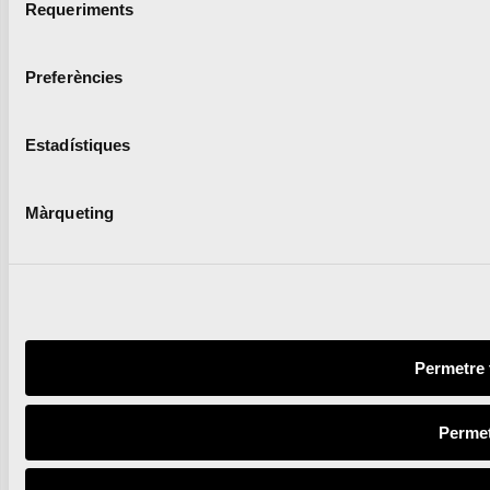
Requeriments
de
consentiment
Preferències
Estadístiques
Màrqueting
Permetre 
Permet