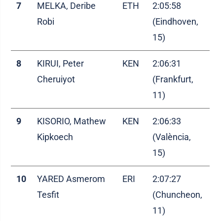
7
MELKA, Deribe
ETH
2:05:58
Robi
(Eindhoven,
15)
8
KIRUI, Peter
KEN
2:06:31
Cheruiyot
(Frankfurt,
11)
9
KISORIO, Mathew
KEN
2:06:33
Kipkoech
(València,
15)
10
YARED Asmerom
ERI
2:07:27
Tesfit
(Chuncheon,
11)