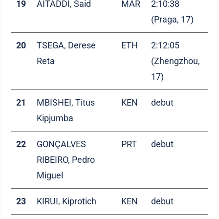
19
AITADDI, Said
MAR
2:10:38
(Praga, 17)
20
TSEGA, Derese
ETH
2:12:05
Reta
(Zhengzhou,
17)
21
MBISHEI, Titus
KEN
debut
Kipjumba
22
GONÇALVES
PRT
debut
RIBEIRO, Pedro
Miguel
23
KIRUI, Kiprotich
KEN
debut