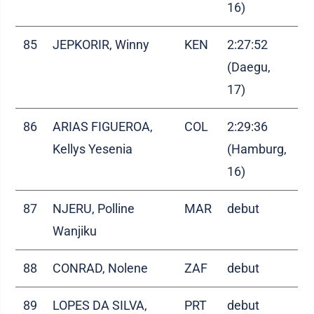
16)
85
JEPKORIR, Winny
KEN
2:27:52
(Daegu,
17)
86
ARIAS FIGUEROA,
COL
2:29:36
Kellys Yesenia
(Hamburg,
16)
87
NJERU, Polline
MAR
debut
Wanjiku
88
CONRAD, Nolene
ZAF
debut
89
LOPES DA SILVA,
PRT
debut