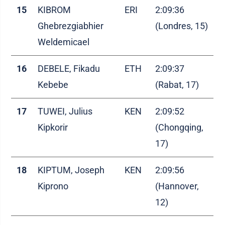
15
KIBROM
ERI
2:09:36
Ghebrezgiabhier
(Londres, 15)
Weldemicael
16
DEBELE, Fikadu
ETH
2:09:37
Kebebe
(Rabat, 17)
17
TUWEI, Julius
KEN
2:09:52
Kipkorir
(Chongqing,
17)
18
KIPTUM, Joseph
KEN
2:09:56
Kiprono
(Hannover,
12)