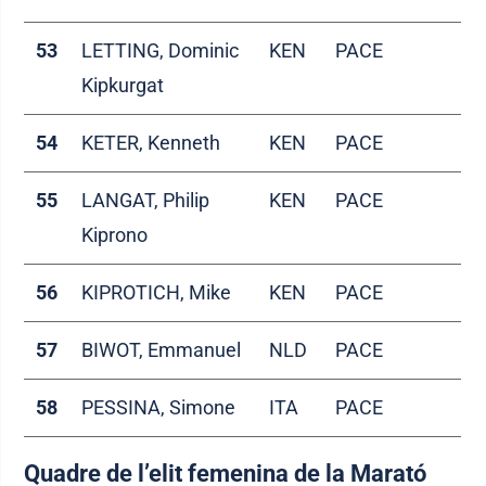
53
LETTING, Dominic
KEN
PACE
Kipkurgat
54
KETER, Kenneth
KEN
PACE
55
LANGAT, Philip
KEN
PACE
Kiprono
56
KIPROTICH, Mike
KEN
PACE
57
BIWOT, Emmanuel
NLD
PACE
58
PESSINA, Simone
ITA
PACE
Quadre de l’elit femenina de la Marató