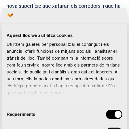
nova superfície que xafaran els corredors, i que ha
sigut avalada per l’Institut de Biomecànica de
València (IBV), ja ha començat a integrar-se en
este carril especial.
Aquest lloc web utilitza cookies
Utilitzem galetes per personalitzar el contingut i els
anuncis, oferir funcions de mitjans socials i analitzar el
trànsit del lloc. També compartim la informació sobre
com feu servir el nostre lloc amb els partners de mitjans
Novembre 2014: inici de les obres
socials, de publicitat i d'anàlisis amb qui col·laborem. Al
seu torn, ells la poden combinar amb altres dades que
Les obres s’han iniciat, a mitjan mes de novembre,
els hàgiu proporcionat o hagin recopilat a partir de l'ús
en el Tram I del Jardí del Túria. Els
primers metres
que heu fet dels seus serveis.
d’este Circuit 5K
ja han començat a definir-se, i ara
Selecció
continua el seu traçat cap a l’est de la ciutat, en el
Requeriments
de
sentit descendent del terreny.
consentiment