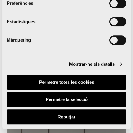
Preferències
Estadístiques
Aprofita les múltiples opcions per a tancar el teu
Màrqueting
viatge i córrer a València, la ciutat del Running.
El món del ‘running’ ja disfruta de tots els
avantatges del “Circuit 5K Jardí del Túria” per a
Mostrar-ne els detalls
corredors
Permetre totes les cookies
Permetre la selecció
Notícies relacionades
Rebutjar