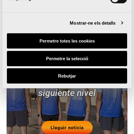
Notícies relacionades
Mostrar-ne els detalls
Permetre totes les cookies
El Medio Maratón Valencia
Permetre la selecció
y Oysho se unen para
Rebutjar
llevar la prueba al
siguiente nivel
Lleguir notícia