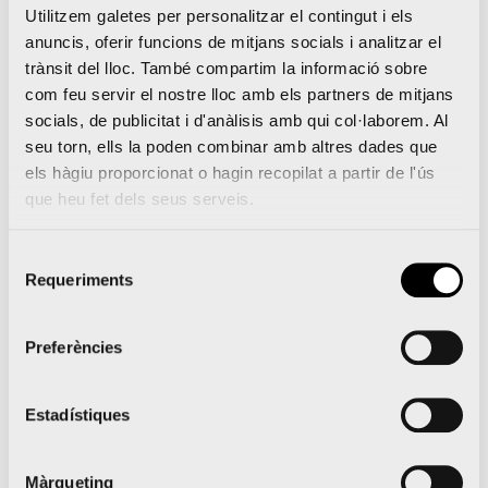
Utilitzem galetes per personalitzar el contingut i els
anuncis, oferir funcions de mitjans socials i analitzar el
trànsit del lloc. També compartim la informació sobre
com feu servir el nostre lloc amb els partners de mitjans
socials, de publicitat i d'anàlisis amb qui col·laborem. Al
seu torn, ells la poden combinar amb altres dades que
els hàgiu proporcionat o hagin recopilat a partir de l'ús
que heu fet dels seus serveis.
Selecció
Requeriments
de
consentiment
5.258 corredors disfruten sobre la gespa del Ciutat
Preferències
de València abans de les vacances
La Marató València Trinidad Alfonso supera en el
Estadístiques
seu canvi de preu de juliol els 10530 inscrits
Màrqueting