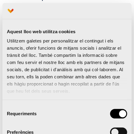
Info de la carrera
Enllaços directes a les últimes notícies i la
Aquest lloc web utilitza cookies
informació essencial perquè ho tingueu tot a mà.
Utilitzem galetes per personalitzar el contingut i els
anuncis, oferir funcions de mitjans socials i analitzar el
Classificacions
trànsit del lloc. També compartim la informació sobre
com feu servir el nostre lloc amb els partners de mitjans
Les classificacions en directe mostren les
socials, de publicitat i d'anàlisis amb qui col·laborem. Al
posicions (no oficials) en temps real durant la
seu torn, ells la poden combinar amb altres dades que
Mitja Marató València, la qual cosa us dona una
els hàgiu proporcionat o hagin recopilat a partir de l'ús
indicació ràpida de la vostra posició. Un cop
que heu fet dels seus serveis.
acabada la carrera, l’aplicació us donarà accés
directe als resultats i les classificacions de la Mitja
Selecció
Marató València.
Requeriments
de
consentiment
Preferències