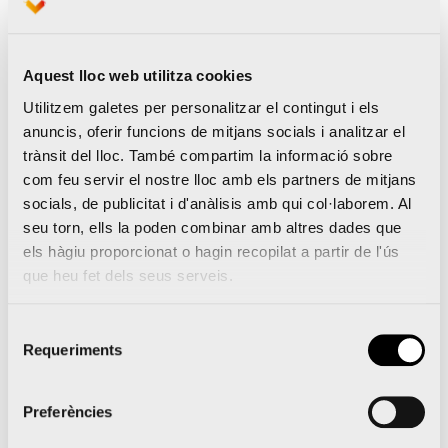
com a “corredors infractors”.
Aquells corredors
que siguen identificats com a “corredors
infractors” per l’organització el dia de la prova
Aquest lloc web utilitza cookies
seran apartats, identificats i expulsats pel
Utilitzem galetes per personalitzar el contingut i els
anuncis, oferir funcions de mitjans socials i analitzar el
personal de seguretat de la prova, en l’exercici
trànsit del lloc. També compartim la informació sobre
de les seues facultats, i obtindran d’estos dades
com feu servir el nostre lloc amb els partners de mitjans
dades d’identificació, fotografies, etc., que seran
socials, de publicitat i d'anàlisis amb qui col·laborem. Al
seu torn, ells la poden combinar amb altres dades que
utilitzades amb la finalitat d’emprendre les
els hàgiu proporcionat o hagin recopilat a partir de l'ús
accions legals que corresponguen a este efecte.
que heu fet dels seus serveis.
L’organització ha volgut evitar també que
siguen els voluntaris de l’esdeveniment els qui
Selecció
Requeriments
de
hagen d’assumir esta funció
.
consentiment
A més,
els “‘corredors infractors’ rebran les
Preferències
notificacions i/o emplaçaments dels