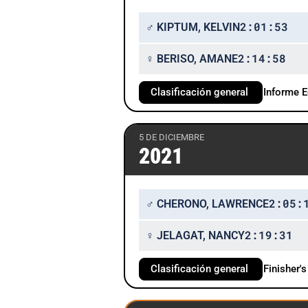
2:01:53
♂ KIPTUM, KELVIN
2:14:58
♀ BERISO, AMANE
Clasificación general
Informe 
5 DE DICIEMBRE
2021
2:05:
♂ CHERONO, LAWRENCE
2:19:31
♀ JELAGAT, NANCY
Clasificación general
Finisher'