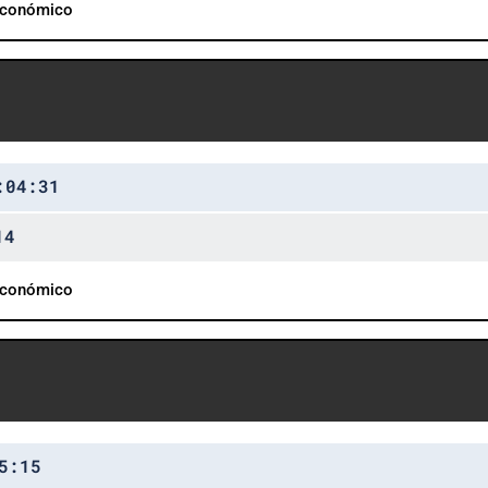
Económico
:04:31
14
Económico
5:15