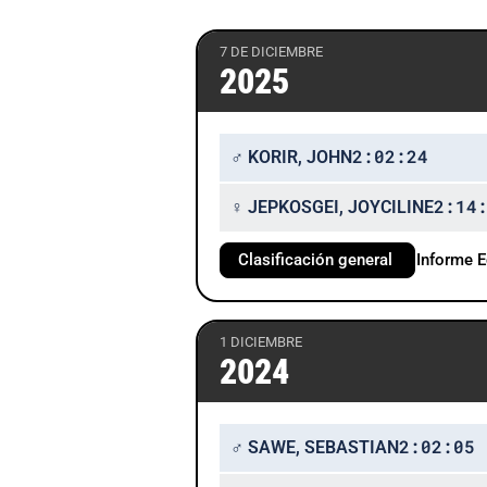
7 DE DICIEMBRE
2025
2:02:24
♂ KORIR, JOHN
2:14
♀ JEPKOSGEI, JOYCILINE
Clasificación general
Informe 
1 DICIEMBRE
2024
2:02:05
♂ SAWE, SEBASTIAN