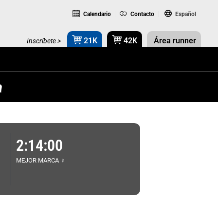
Calendario
Contacto
Español
21K
42K
Área runner
Inscríbete >
a
2:14:00
MEJOR MARCA ♀