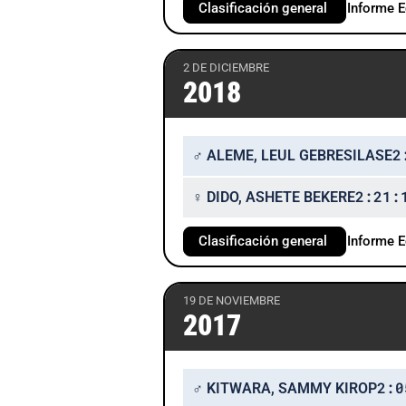
Clasificación general
Informe 
2 DE DICIEMBRE
2018
2
♂ ALEME, LEUL GEBRESILASE
2:21:
♀ DIDO, ASHETE BEKERE
Clasificación general
Informe 
19 DE NOVIEMBRE
2017
2:0
♂ KITWARA, SAMMY KIROP