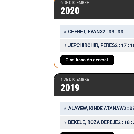
6 DE DICIEMBRE
2020
2:03:00
♂ CHEBET, EVANS
2:17:1
♀ JEPCHIRCHIR, PERES
Clasificación general
1 DE DICIEMBRE
2019
2:0
♂ ALAYEW, KINDE ATANAW
2:18:
♀ BEKELE, ROZA DEREJE