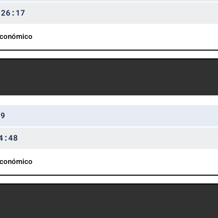
:26:17
Económico
39
4:48
Económico