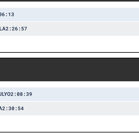
06:13
2:26:57
LA
2:08:39
ULYO
2:30:54
A