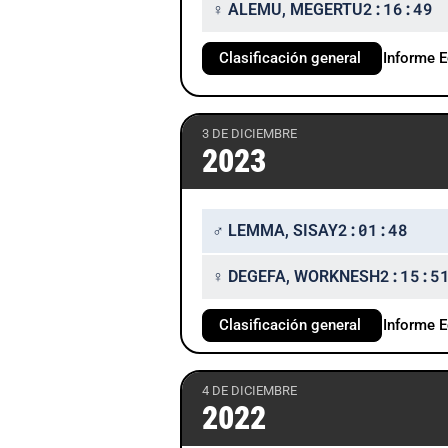
2:16:49
♀ ALEMU, MEGERTU
Clasificación general
Informe 
3 DE DICIEMBRE
2023
2:01:48
♂ LEMMA, SISAY
2:15:5
♀ DEGEFA, WORKNESH
Clasificación general
Informe 
4 DE DICIEMBRE
2022