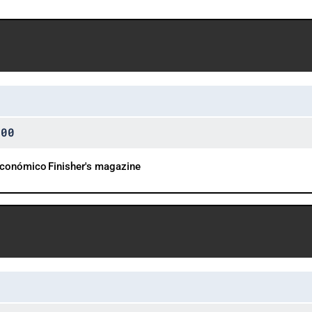
:00
Económico
Finisher's magazine