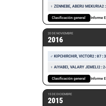
2
♀ ZENNEBE, ABERU MEKURIA
Clasificación general
Informe 
20 DE NOVIEMBRE
2016
2:07:
♂ KIPCHIRCHIR, VICTOR
2:2
♀ AIYABEI, VALARY JEMELI
Clasificación general
Informe 
15 DE DICIEMBRE
2015