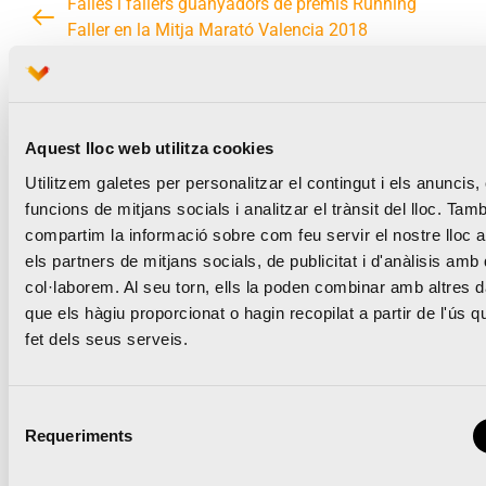
Falles i fallers guanyadors de premis Running
Faller en la Mitja Marató Valencia 2018
Comença el compte arrere per a la ratificació del
rècord del món de Kiptum a València
Aquest lloc web utilitza cookies
Utilitzem galetes per personalitzar el contingut i els anuncis, 
funcions de mitjans socials i analitzar el trànsit del lloc. Tam
Notícies relacionades
compartim la informació sobre com feu servir el nostre lloc
els partners de mitjans socials, de publicitat i d'anàlisis amb 
col·laborem. Al seu torn, ells la poden combinar amb altres 
que els hàgiu proporcionat o hagin recopilat a partir de l'ús 
fet dels seus serveis.
El Medio Maratón Valencia
y Oysho se unen para
Selecció
Requeriments
de
llevar la prueba al
consentiment