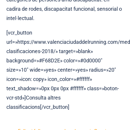
cadira de rodes, discapacitat funcional, sensorial o
intel·lectual.
[vcr_button
url=»https://www.valenciaciudaddelrunning.com/med
clasificaciones-2018/» target=»blank»
background=»#F68D2E» color=»#0d0000″
size=»10″ wide=»yes» center=»yes» radius=»20″
icon=»icon: copy» icon_color=»#ffffff»
text_shadow=»0px 0px 0px #ffffff» class=»boton-
vcr-std»]Consulta altres
classificacions[/vcr_button]