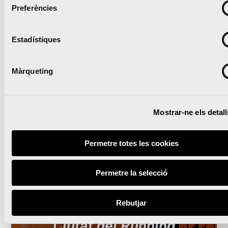
siguiente nivel
Preferències
Estadístiques
Lleguir notícia
Màrqueting
Mostrar-ne els detall
Permetre totes les cookies
Les millors carreres
Permetre la selecció
d’Espanya continuen
corrent-se a València
Rebutjar
Ciutat del Running