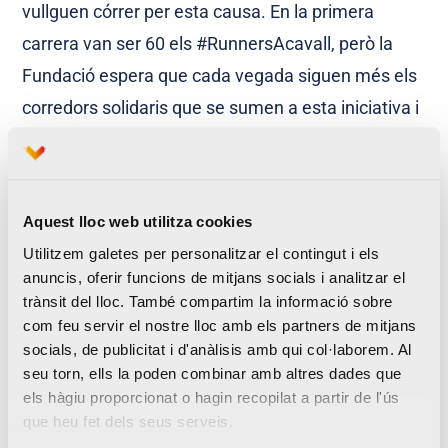
vullguen córrer per esta causa. En la primera
carrera van ser 60 els #RunnersAcavall, però la
Fundació espera que cada vegada siguen més els
corredors solidaris que se sumen a esta iniciativa i
vullguen #CórrerPerACanviarElMón.
[vcr_youtube_advanced
url=»https://www.youtube.com/watch?
Aquest lloc web utilitza cookies
v=aCb8vdRUxrY» width=»640″ height=»360″
Utilitzem galetes per personalitzar el contingut i els
anuncis, oferir funcions de mitjans socials i analitzar el
responsive=»no» autohide=»yes» rel=»no»]
trànsit del lloc. També compartim la informació sobre
com feu servir el nostre lloc amb els partners de mitjans
Sobre la Fundació Acavall
socials, de publicitat i d'anàlisis amb qui col·laborem. Al
seu torn, ells la poden combinar amb altres dades que
L’Associació Acavall ha estat durant 7 anys posant
els hàgiu proporcionat o hagin recopilat a partir de l'ús
en marxa programes d’intervenció assistida amb
que heu fet dels seus serveis.
animals. L’any 2014 l’Associació va passar a ser la