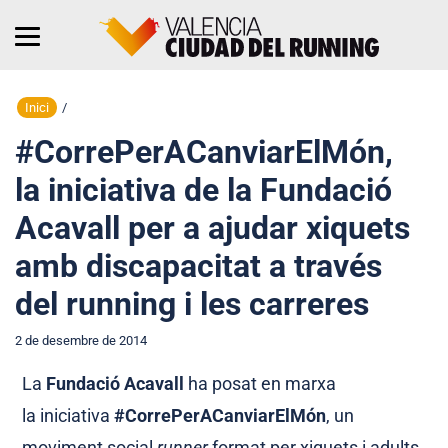
Inici
/
#CorrePerACanviarElMón,
la iniciativa de la Fundació
Acavall per a ajudar xiquets
amb discapacitat a través
del running i les carreres
2 de desembre de 2014
La
Fundació Acavall
ha posat en marxa
la iniciativa
#CorrePerACanviarElMón
, un
moviment social
runner
format per xiquets i adults,