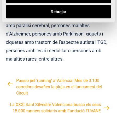
Els professionals que treballen en la Fundació
tenen una àmplia experiència i han treballat amb
Rebutjar
diferents col·lectius com ara xiquets i xiquetes
amb paràlisi cerebral, persones malaltes
d’Alzheimer, persones amb Parkinson, xiquets i
xiquetes amb trastorn de l’espectre autista i TGD,
persones amb lesió medul·lar o persones amb
malalties rares, entre altres.
Passió pel ‘running’ a València: Més de 3.100
corredors desafien la pluja en el tancament del
Circuit
La XXXI Sant Silvestre Valenciana busca els seus
15.000 runners solidaris amb Fundació FUVANE