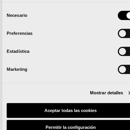
Selección
Necesario
Runna se convierte en el
de
consentimiento
training partner del Medio
Preferencias
y el Maratón Valencia
Estadística
Marketing
Leer noticia
Mostrar detalles
Aceptar todas las cookies
Permitir la configuración