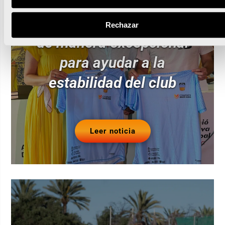
El Maratón Valencia
patrocinará al Valencia CA
Rechazar
de manera excepcional
para ayudar a la
estabilidad del club
Leer noticia