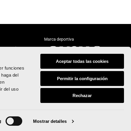
Marca deportiva
Aceptar todas las cookies
er funciones
 haga del
Permitir la configuración
den
Síguenos:
r del uso
Rechazar
© Valencia Ciudad del Running
Todos los derechos reservados
g
Mostrar detalles