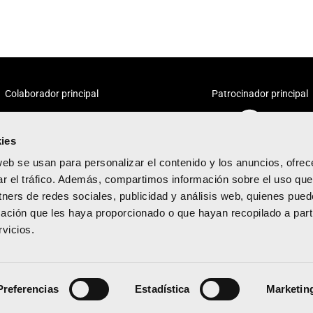
Colaborador principal
Patrocinador principal
ies
web se usan para personalizar el contenido y los anuncios, ofrec
ar el tráfico. Además, compartimos información sobre el uso que
tners de redes sociales, publicidad y análisis web, quienes pue
acidad
ación que les haya proporcionado o que hayan recopilado a parti
diciones
vicios.
kies
Preferencias
Estadística
Marketin