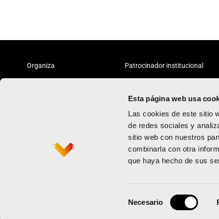
Organiza
Patrocinador institucional
Esta página web usa cook
Las cookies de este sitio 
de redes sociales y analiz
sitio web con nuestros par
Vcrunning
Política de priv
combinarla con otra inform
Maratón
Términos y con
que haya hecho de sus ser
Contacto
Política de coo
Newsletter
Selección
Necesario
de