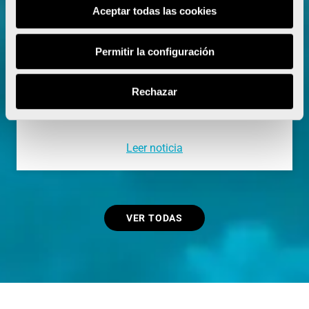
Aceptar todas las cookies
Kejelcha y Tesfay, encabezan la gran lista
Permitir la configuración
de élite del Maratón Valencia 2026
Rechazar
Leer noticia
VER TODAS