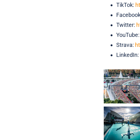
TikTok:
h
Faceboo
Twitter:
h
YouTube
Strava:
h
LinkedIn: