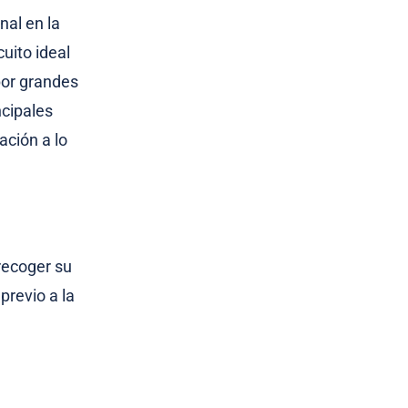
nal en la
cuito ideal
por grandes
ncipales
ción a lo
recoger su
previo a la