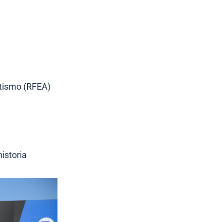
etismo (RFEA)
istoria