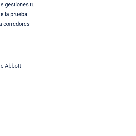
ue gestiones tu
 de la prueba
ra corredores
M
de Abbott