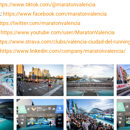
ttps://www.tiktok.com/@maratonvalencia
k:
https://www.facebook.com/maratonvalencia
ttps://twitter.com/maratonvalencia
:
https://www.youtube.com/user/MaratonValencia
ttps://www.strava.com/clubs/valencia-ciudad-del-runni
https://www.linkedin.com/company/maratonvalencia/