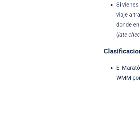
Si vienes
viaje a t
donde enc
(
late che
Clasificaci
El Marató
WMM por 