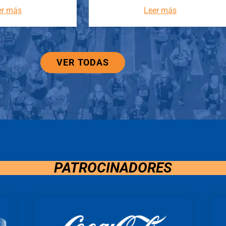
er más
Leer más
VER TODAS
PATROCINADORES