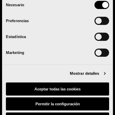
Necesario
de
‘El Maratón al Cole’ reúne a más de
consentimiento
70 escolares en su primera jornada
deportiva
Preferencias
Estadística
Leer más
Marketing
Mostrar detalles
Aceptar todas las cookies
Permitir la configuración