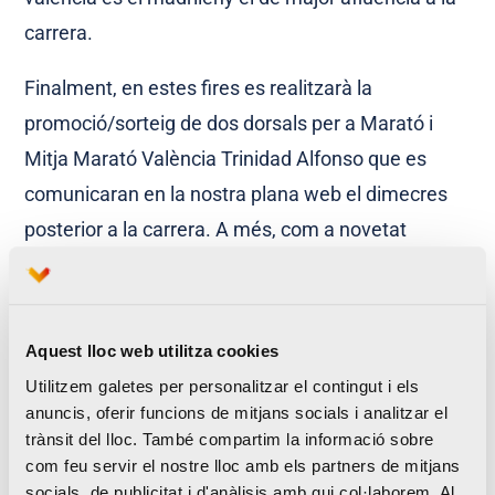
carrera.
Finalment, en estes fires es realitzarà la
promoció/sorteig de dos dorsals per a Marató i
Mitja Marató València Trinidad Alfonso que es
comunicaran en la nostra plana web el dimecres
posterior a la carrera. A més, com a novetat
enguany, els runners que vulguen córrer a València
podran reservar els paquets turístics que oferim
perquè la seua estada en la ciutat durant la
Aquest lloc web utilitza cookies
celebració de l’esdeveniment siga el més
Utilitzem galetes per personalitzar el contingut i els
confortable possible.
anuncis, oferir funcions de mitjans socials i analitzar el
trànsit del lloc. També compartim la informació sobre
com feu servir el nostre lloc amb els partners de mitjans
socials, de publicitat i d'anàlisis amb qui col·laborem. Al