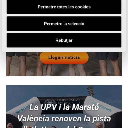
y Oysho se unen para
Permetre totes les cookies
llevar la prueba al
siguiente nivel
Permetre la selecció
Rebutjar
Lleguir notícia
La UPV i la Marató
València renoven la pista