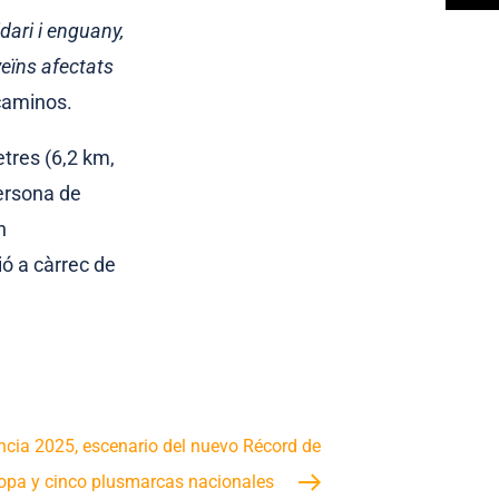
dari i enguany,
veïns afectats
caminos.
etres (6,2 km,
ersona de
n
ió a càrrec de
cia 2025, escenario del nuevo Récord de
opa y cinco plusmarcas nacionales