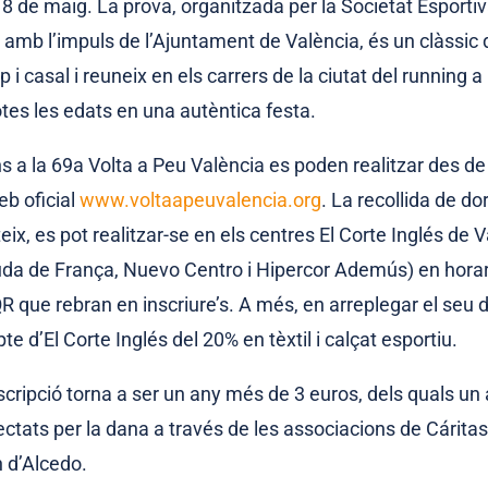
 18 de maig. La prova, organitzada per la Societat Esporti
amb l’impuls de l’Ajuntament de València, és un clàssic 
p i casal i reuneix en els carrers de la ciutat del running a
tes les edats en una autèntica festa.
ns a la 69a Volta a Peu València es poden realitzar des de
eb oficial
www.voltaapeuvalencia.org
. La recollida de d
ix, es pot realitzar-se en els centres El Corte Inglés de V
uda de França, Nuevo Centro i Hipercor Ademús) en horar
R que rebran en inscriure’s. A més, en arreplegar el seu 
 d’El Corte Inglés del 20% en tèxtil i calçat esportiu.
nscripció torna a ser un any més de 3 euros, dels quals un 
ectats per la dana a través de les associacions de Cáritas
n d’Alcedo.