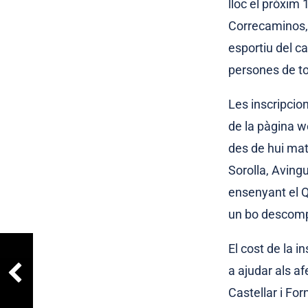
lloc el pròxim
Correcaminos, 
esportiu del ca
persones de to
Les inscripcio
de la pàgina w
des de hui mate
Sorolla, Aving
ensenyant el Q
un bo descompte
El cost de la i
a ajudar als af
Castellar i For