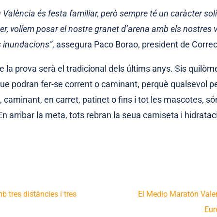
 València és festa familiar, però sempre té un caràcter soli
er, volíem posar el nostre granet d’arena amb els nostres 
es inundacions”
, assegura Paco Borao, president de Corre
e la prova serà el tradicional dels últims anys. Sis quilòm
e podran fer-se corrent o caminant, perquè qualsevol p
 caminant, en carret, patinet o fins i tot les mascotes, só
n arribar la meta, tots rebran la seua camiseta i hidratac
b tres distàncies i tres
El Medio Maratón Valen
Eur