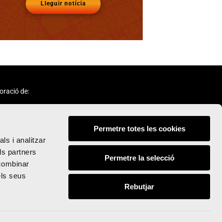
Lleguir notícia
oració de:
Permetre totes les cookies
ls i analitzar
ls partners
Permetre la selecció
 combinar
Seguix-nos:
els seus
Rebutjar
© Valencia Ciudad del Running