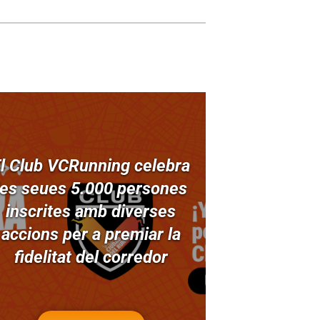
l Club VCRunning celebra
les seues 5.000 persones
inscrites amb diverses
accions per a premiar la
fidelitat del corredor