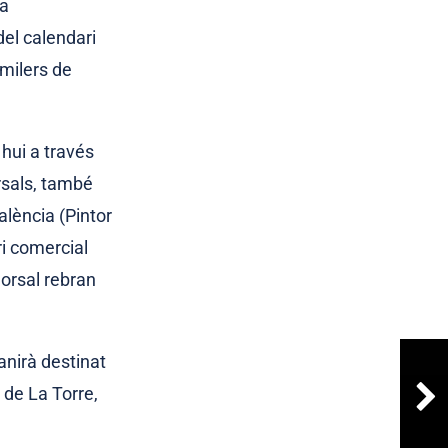
va
del calendari
 milers de
 hui a través
orsals, també
alència (Pintor
i comercial
dorsal rebran
anirà destinat
 de La Torre,