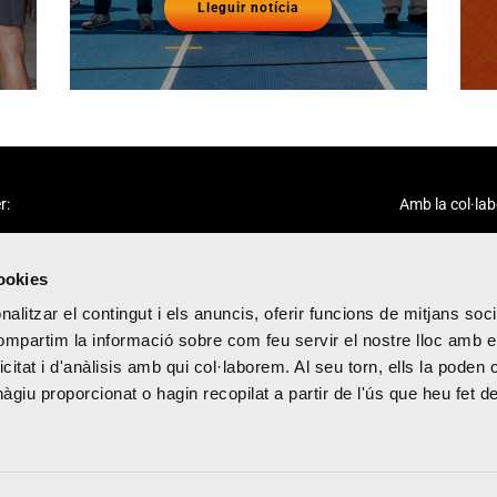
Lleguir notícia
r:
Amb la col·lab
cookies
alitzar el contingut i els anuncis, oferir funcions de mitjans socia
compartim la informació sobre com feu servir el nostre lloc amb e
icitat i d'anàlisis amb qui col·laborem. Al seu torn, ells la poden
citat
giu proporcionat o hagin recopilat a partir de l'ús que heu fet d
cions
tes