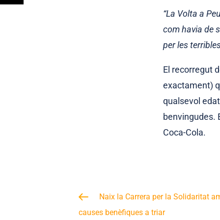
“La Volta a Peu
com havia de s
per les terribl
El recorregut d
exactament) qu
qualsevol edat,
benvingudes. E
Coca-Cola.
Naix la Carrera per la Solidaritat am
causes benèfiques a triar