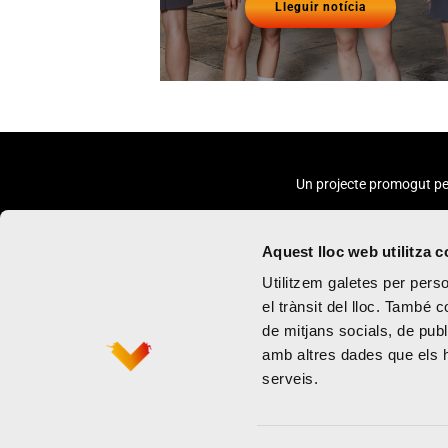
Lleguir notícia
Un projecte promogut pe
Aquest lloc web utilitza 
Utilitzem galetes per person
el trànsit del lloc. També 
de mitjans socials, de publ
Marató
Política de priva
amb altres dades que els hà
Mitja marató
Termes i condi
serveis.
Contacte
Política de gale
Newsletter