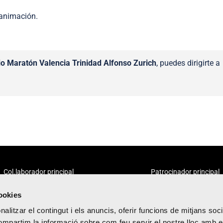
 animación.
o Maratón Valencia Trinidad Alfonso Zurich
, puedes dirigirte a
Col.laborador principal
Patrocinador principal
cookies
alitzar el contingut i els anuncis, oferir funcions de mitjans socia
compartim la informació sobre com feu servir el nostre lloc amb e