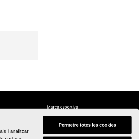
Marca esportiva
Permetre totes les cookies
ls i analitzar
ls partners