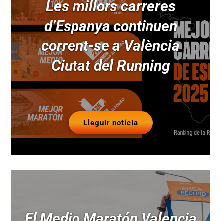
Les millors carreres
d’Espanya continuen
corrent-se a València
Ciutat del Running
Lleguir notícia
El Medio Maratón Valencia