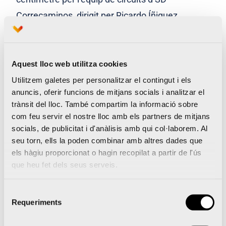
Correcaminos, dirigit per Ricardo Íñiguez,
juntament amb Ximo Navarro i Blanca Iribas. “El
circuit està pensat per a ser igual o més ràpid
que els anteriors i estem segurs que els
Aquest lloc web utilitza cookies
corredors, tant els atletes d’elit com els
Utilitzem galetes per personalitzar el contingut i els
anuncis, oferir funcions de mitjans socials i analitzar el
populars, podran volar i aconseguir grans
trànsit del lloc. També compartim la informació sobre
marques ací, que per alguna cosa és Valencia
com feu servir el nostre lloc amb els partners de mitjans
Ciudad del Running i ja hem viscut diversos
socials, de publicitat i d'anàlisis amb qui col·laborem. Al
seu torn, ells la poden combinar amb altres dades que
rècords del món als nostres carrers”, afirma
els hàgiu proporcionat o hagin recopilat a partir de l'ús
Blanca Iribas, de l’SD Correcaminos. Valencia
que heu fet dels seus serveis.
Ciudad del Running continuarà oferint una
altimetria positiva a tots els corredors, amb
Selecció
Requeriments
de
només 14 metres de diferència entre el punt
consentiment
més elevat del circuit (17 m) i el menys elevat