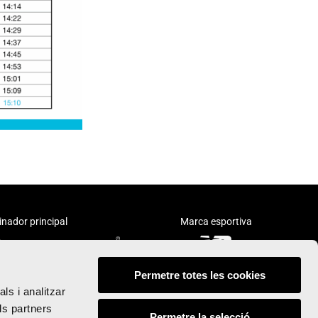
inador principal
Marca esportiva
Permetre totes les cookies
ls i analitzar
ls partners
Permetre la selecció