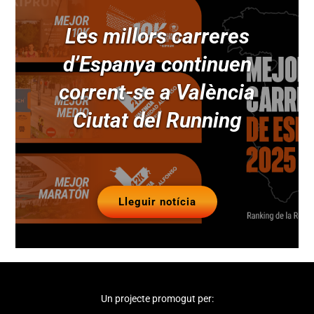
Les millors carreres
d’Espanya continuen
corrent-se a València
Ciutat del Running
Lleguir notícia
Un projecte promogut per: