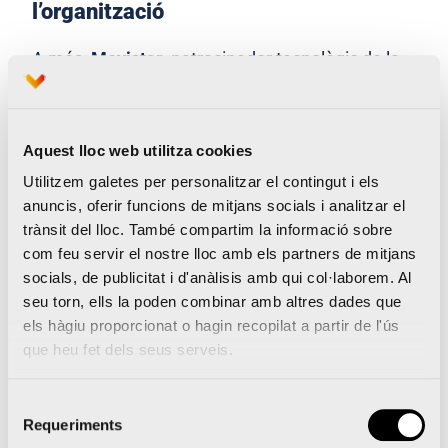
l’organització
A més,
Movistar
, patrocinador tecnològic de la
prova, dotarà l’organització de mil unitats del
seu dispositiu de control de distància i
Aquest lloc web utilitza cookies
traçabilitat, que permetrà monitorar de manera
Utilitzem galetes per personalitzar el contingut i els
anònima a tot el personal acreditat per a
anuncis, oferir funcions de mitjans socials i analitzar el
l’esdeveniment, avisarà amb una llum o amb un
trànsit del lloc. També compartim la informació sobre
so quan es mantinga la distància de 2 m entre
com feu servir el nostre lloc amb els partners de mitjans
socials, de publicitat i d'anàlisis amb qui col·laborem. Al
els dispositius i permetrà rastrejar la traçabilitat
seu torn, ells la poden combinar amb altres dades que
dels possibles casos positius després de
els hàgiu proporcionat o hagin recopilat a partir de l'ús
l’esdeveniment amb aquelles persones amb les
que heu fet dels seus serveis.
quals s’haja mantingut un contacte estret, la
Selecció
qual cosa ajudarà les autoritats sanitàries a
Requeriments
de
localitzar possibles casos positius entre les