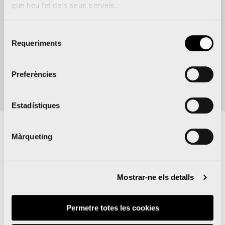
Collado
que heu fet dels seus serveis.
7:15
-
10:00
Selecció
Requeriments
de
Afegeix al calendari
consentiment
Preferències
Estadístiques
Màrqueting
Sobre
Mostrar-ne els detalls
Permetre totes les cookies