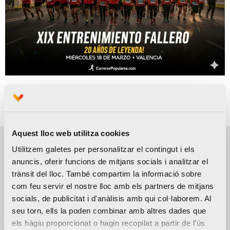
Web
Aquest lloc web utilitza cookies
Utilitzem galetes per personalitzar el contingut i els
anuncis, oferir funcions de mitjans socials i analitzar el
Detalls de l'event
trànsit del lloc. També compartim la informació sobre
com feu servir el nostre lloc amb els partners de mitjans
DATA
UBICACIÓ
ORGANITZA
socials, de publicitat i d'anàlisis amb qui col·laborem. Al
Plaza
18 març
seu torn, ells la poden combinar amb altres dades que
Doctor
2026
els hàgiu proporcionat o hagin recopilat a partir de l'ús