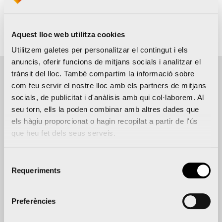
Inscripció
Web
Aquest lloc web utilitza cookies
Utilitzem galetes per personalitzar el contingut i els
anuncis, oferir funcions de mitjans socials i analitzar el
trànsit del lloc. També compartim la informació sobre
com feu servir el nostre lloc amb els partners de mitjans
Detalls de l'event
socials, de publicitat i d'anàlisis amb qui col·laborem. Al
seu torn, ells la poden combinar amb altres dades que
DATA
UBICACIÓ
DISTÀNCIA
ORGANITZA
els hàgiu proporcionat o hagin recopilat a partir de l'ús
Av
5.000
10
FDM
que heu fet dels seus serveis.
Maestro
m
maig
Valencia
Selecció
Rodrigo
(homologados)
2026
Requeriments
de
9:00
-
consentiment
10:30
Preferències