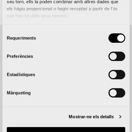
seu torn, ells la poden combinar amb altres dades que
els hàgiu proporcionat o hagin recopilat a partir de l'ús
Inscripció
Web
que heu fet dels seus serveis.
Selecció
Requeriments
de
consentiment
Detalls de l'event
Preferències
DATA
UBICACIÓ
DISTÀNCIA
ORGANITZA
Paseo
10.000
10
CA 10K
Estadístiques
de la
m
gener
Valencia
Alameda
(homologados)
2027
Màrqueting
9:30
-
11:30
Mostrar-ne els detalls
Afegeix al calendari