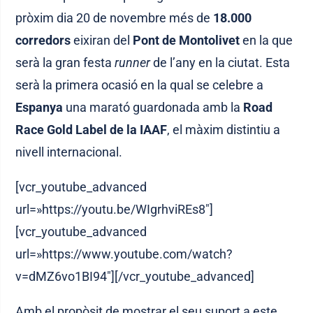
pròxim dia 20 de novembre més de
18.000
corredors
eixiran del
Pont de Montolivet
en la que
serà la gran festa
runner
de l’any en la ciutat. Esta
serà la primera ocasió en la qual se celebre a
Espanya
una marató guardonada amb la
Road
Race Gold Label de la IAAF
, el màxim distintiu a
nivell internacional.
[vcr_youtube_advanced
url=»https://youtu.be/WIgrhviREs8″]
[vcr_youtube_advanced
url=»https://www.youtube.com/watch?
v=dMZ6vo1BI94″][/vcr_youtube_advanced]
Amb el propòsit de mostrar el seu suport a este