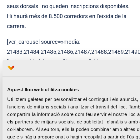
seus dorsals i no queden inscripcions disponibles.
Hi haurà més de 8.500 corredors en l’eixida de la
carrera.
[vcr_carousel source=»media:
21483,21484,21485,21486,21487,21488,21489,21490
limit=»65″ height=»400″ items=»1″ title=»no»
autoplay=»3000″ speed=»300″]
Aquest lloc web utilitza cookies
La Mini Marató València MAPFRE obri les
Utilitzem galetes per personalitzar el contingut i els anuncis, 
inscripcions per a la seua tercera edició
funcions de mitjans socials i analitzar el trànsit del lloc. Tam
compartim la informació sobre com feu servir el nostre lloc
Canta per a la Marató València en el Rock&Run
els partners de mitjans socials, de publicitat i d'anàlisis amb 
col·laborem. Al seu torn, ells la poden combinar amb altres 
que els hàgiu proporcionat o hagin recopilat a partir de l'ús q