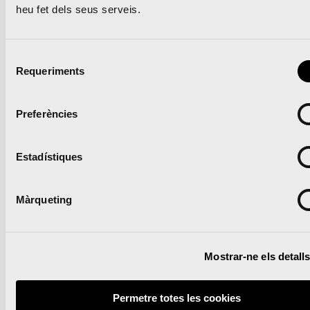
heu fet dels seus serveis.
Notícies relacionades
Selecció
Requeriments
de
consentiment
Preferències
La UPV i la Marató
València renoven la pista
Estadístiques
d’atletisme del Campus
Màrqueting
que s’obrirà a clubs de la
ciutat
Mostrar-ne els detall
Permetre totes les cookies
Lleguir notícia