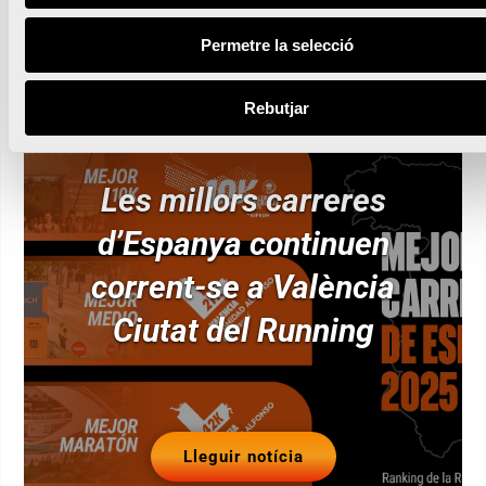
Permetre la selecció
Rebutjar
Les millors carreres
d’Espanya continuen
corrent-se a València
Ciutat del Running
Lleguir notícia