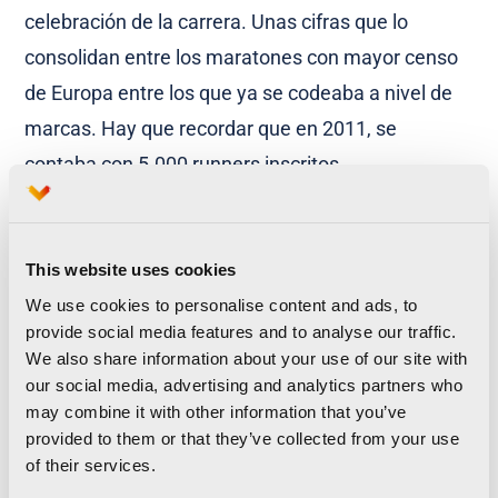
celebración de la carrera. Unas cifras que lo
consolidan entre los maratones con mayor censo
de Europa entre los que ya se codeaba a nivel de
marcas. Hay que recordar que en 2011, se
contaba con 5.000 runners inscritos.
Importante para este aumento de censo ha sido el
crecimiento internacional
que ha elevado al 27%
This website uses cookies
el número de participantes procedente de fuera de
We use cookies to personalise content and ads, to
España. También se han consolidado las cifras de
provide social media features and to analyse our traffic.
We also share information about your use of our site with
mujeres inscritas, con un 13% del total. Un
our social media, advertising and analytics partners who
crecimiento sostenido en ambos apartados
may combine it with other information that you’ve
estadísticos que contribuye a agrandar un evento
provided to them or that they’ve collected from your use
of their services.
que no tiene techo.