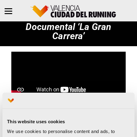
Documental ‘La Gran
Carrera’
‘La Gran Carrera’
es un documental
This website uses cookies
elaborado por
TBS
para
Movistar+
, que
We use cookies to personalise content and ads, to
resume todos los obstáculos y decisiones