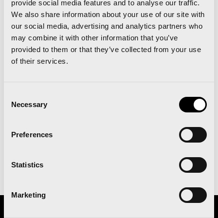
provide social media features and to analyse our traffic.
complicadas que tuvo que superar el
We also share information about your use of our site with
Maratón Valencia para acabar celebrando
our social media, advertising and analytics partners who
un evento que hizo historia el pasado 6
may combine it with other information that you’ve
provided to them or that they’ve collected from your use
de diciembre de 2020.
of their services.
Ese día, Valencia Ciudad del Running fue
testigo de un
r
écord del mundo de medio
Consent
maratón
,
11 récords nacionales en
Necessary
Selection
Maratón y más de 60 mínimas olímpicas
,
que situaron a los 42,195km como la
Preferences
mejor prueba mundial del año en su
categoría.
Statistics
Marketing