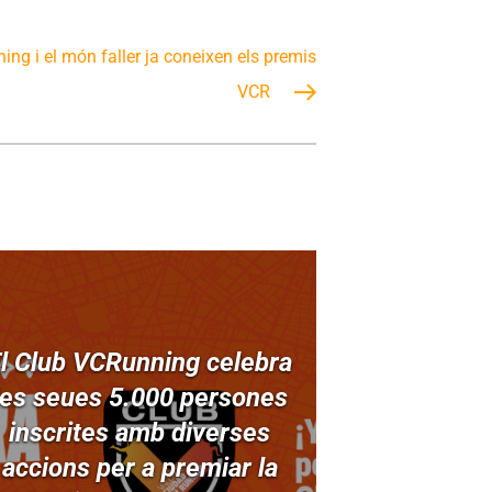
ing i el món faller ja coneixen els premis
VCR
l Club VCRunning celebra
les seues 5.000 persones
inscrites amb diverses
accions per a premiar la