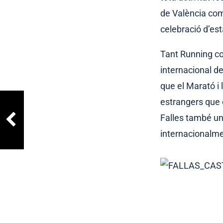
de València com
celebració d’esta
Tant Running co
internacional de
que el Marató i 
estrangers que 
Falles també un
internacionalmen