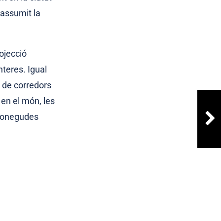
assumit la
ojecció
nteres. Igual
s de corredors
en el món, les
econegudes