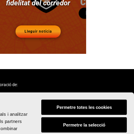
fidelitat del corredor
Lleguir notícia
oració de:
Permetre totes les cookies
ls i analitzar
ls partners
Permetre la selecció
 combinar
Seguix-nos: