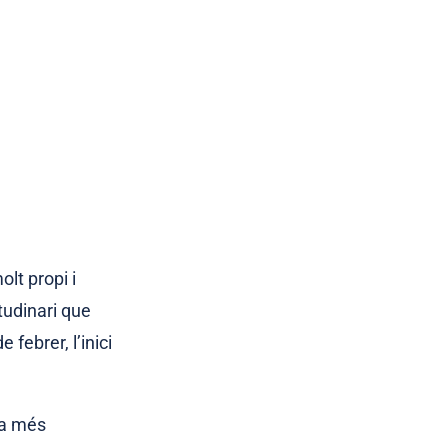
lt propi i
itudinari que
 febrer, l’inici
da més