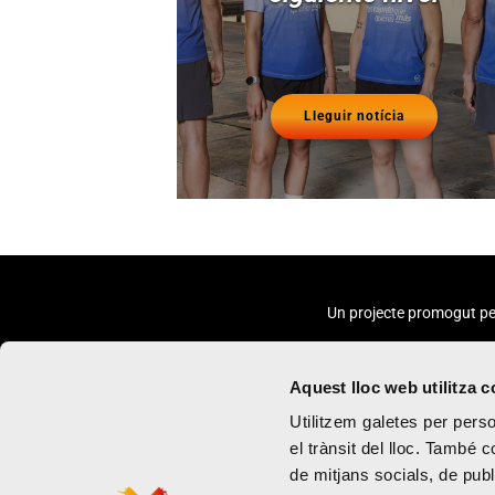
Lleguir notícia
Un projecte promogut pe
Aquest lloc web utilitza 
Utilitzem galetes per person
el trànsit del lloc. També 
de mitjans socials, de publ
Marató
Política de priva