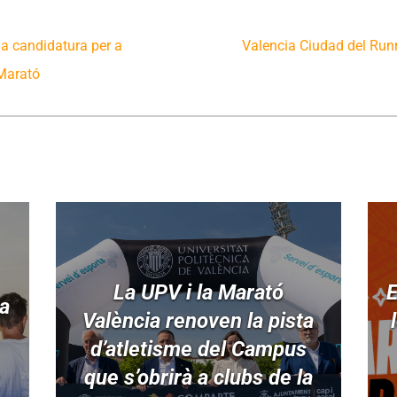
a candidatura per a
Valencia Ciudad del Runn
 Marató
La UPV i la Marató
E
ia
València renoven la pista
d’atletisme del Campus
que s’obrirà a clubs de la