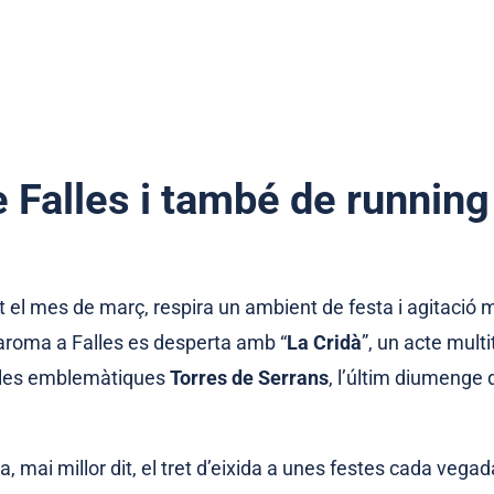
e Falles i també de running
t el mes de març, respira un ambient de festa i agitació mo
L’aroma a Falles es desperta amb “
La Cridà
”, un acte mult
 les emblemàtiques
Torres de Serrans
, l’últim diumenge de
, mai millor dit, el tret d’eixida a unes festes cada vega