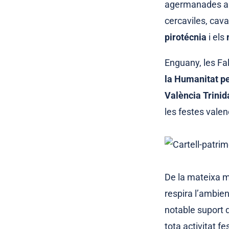
agermanades amb
cercaviles, cava
pirotécnia
i els
Enguany, les Fa
la Humanitat p
València Trinid
les festes vale
De la mateixa m
respira l’ambie
notable suport d
tota activitat fe