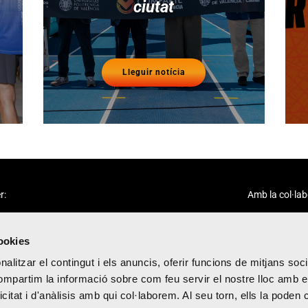
ciutat
Lleguir notícia
r:
Amb la col·lab
cookies
alitzar el contingut i els anuncis, oferir funcions de mitjans socia
compartim la informació sobre com feu servir el nostre lloc amb e
icitat i d'anàlisis amb qui col·laborem. Al seu torn, ells la poden
citat