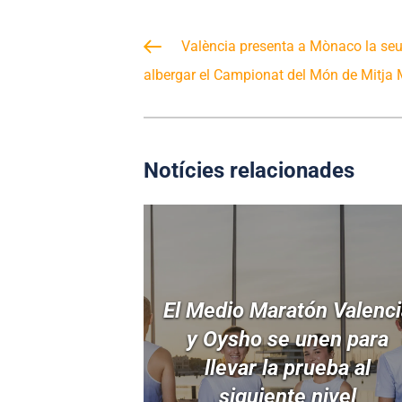
València presenta a Mònaco la seu
albergar el Campionat del Món de Mitja
Notícies relacionades
El Medio Maratón Valenc
y Oysho se unen para
llevar la prueba al
siguiente nivel