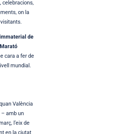
s, celebracions,
iments, on la
visitants.
immaterial de
a Marató
e cara a fer de
vell mundial.
 quan València
so – amb un
març, l’eix de
nt en la ciutat