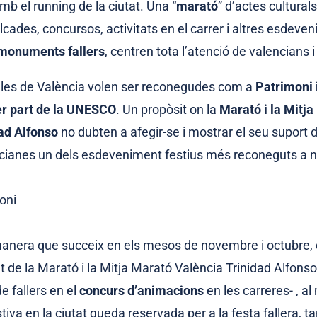
 el running de la ciutat. Una “
marató
” d’actes cultural
lcades, concursos, activitats en el carrer i altres esdeven
monuments fallers
, centren tota l’atenció de valencians i 
lles de València volen ser reconegudes com a
Patrimoni 
er part de la UNESCO
. Un propòsit on la
Marató i la Mitj
ad Alfonso
no dubten a afegir-se i mostrar el seu suport d
ncianes un dels esdeveniment festius més reconeguts a ni
anera que succeix en els mesos de novembre i octubre,
nt de la Marató i la Mitja Marató València Trinidad Alfon
e fallers en el
concurs d’animacions
en les carreres- , al 
stiva en la ciutat queda reservada per a la festa fallera, ta