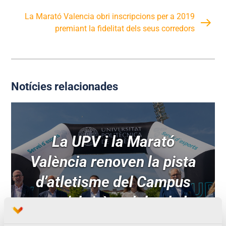
La Marató Valencia obri inscripcions per a 2019
premiant la fidelitat dels seus corredors
Notícies relacionades
La UPV i la Marató
València renoven la pista
d’atletisme del Campus
que s’obrirà a clubs de la
ciutat