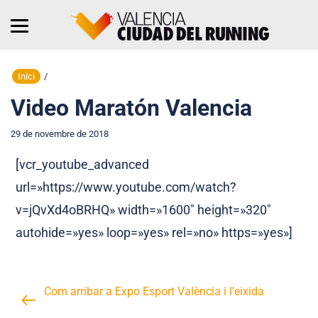
Inici
/
Video Maratón Valencia
29 de novembre de 2018
[vcr_youtube_advanced
url=»https://www.youtube.com/watch?
v=jQvXd4oBRHQ» width=»1600″ height=»320″
autohide=»yes» loop=»yes» rel=»no» https=»yes»]
Com arribar a Expo Esport València i l’eixida