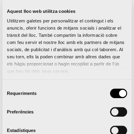
Aquest lloc web utilitza cookies
Utilitzem galetes per personalitzar el contingut i els
Lleguir notícia
anuncis, oferir funcions de mitjans socials i analitzar el
trànsit del lloc. També compartim la informació sobre
com feu servir el nostre lloc amb els partners de mitjans
socials, de publicitat i d'anàlisis amb qui col·laborem. Al
seu torn, ells la poden combinar amb altres dades que
els hàgiu proporcionat o hagin recopilat a partir de l'ús
que heu fet dels seus serveis.
Les millors carreres
Selecció
Requeriments
d’Espanya continuen
de
consentiment
corrent-se a València
Preferències
Ciutat del Running
Estadístiques