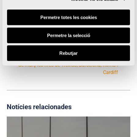
Permetre totes les cookies
Permetre la selecció
València Triatló obri inscripcions amb 3.500 places
disponibles per a les sis modalitats
Rebutjar
València Ciutat del Running visitarà durant el mes
de març les fires de Treviso, Barcelona, Roma i
Cardiff
Notícies relacionades