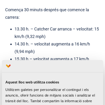
Comença 30 minuts després que comence la
carrera:
13.30 h. – Catcher Car arranca – velocitat: 15
km/h (9,32 mph)
14.30 h. – velocitat augmenta a 16 km/h
(9,94 mph)
15.30 h.– velocitat augmenta a 17 km/h
(10,56 mph)
16.30 h. – velocitat augmenta a 20 km/h
(12,43 mph)
Aquest lloc web utilitza cookies
18.30 h. – velocitat augmenta a 35 km/h
Utilitzem galetes per personalitzar el contingut i els
anuncis, oferir funcions de mitjans socials i analitzar el
(21,75 mph)
trànsit del lloc. També compartim la informació sobre