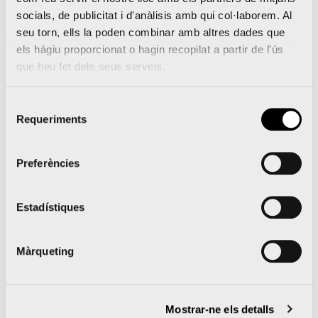
9211,9210,9209″ limit=»35″ link=»lightbox»
socials, de publicitat i d'anàlisis amb qui col·laborem. Al
width=»170″ height=»120″ title=»never»]
seu torn, ells la poden combinar amb altres dades que
els hàgiu proporcionat o hagin recopilat a partir de l'ús
que heu fet dels seus serveis.
Les Falles renoven la seua aliança amb el Maraton
i Mitja Marató València Trinidad Alfonso
Selecció
Requeriments
de
La SD Correcaminos reforça els lligams amb la
consentiment
UME al seu X aniversari
Preferències
Estadístiques
Notícies relacionades
Màrqueting
Mostrar-ne els detalls