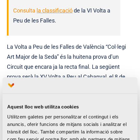
Consulta
la classificació
de la VI Volta a
Peu de les Falles.
La Volta a Peu de les Falles de València “Col·legi
Art Major de la Seda” és la huitena prova d’un
Circuit que encara ja la recta final. La següent
prova serà la XV Volta a Peu al Cabanyal, el 8 de
novembre i, unes setmanes més tard, la Volta a
peu Solidària “És Possible” tancarà l’onzena edició
este Circuit que reunix una mitjana de 6.210
Aquest lloc web utilitza cookies
corredors per prova.
Utilitzem galetes per personalitzar el contingut i els
anuncis, oferir funcions de mitjans socials i analitzar el
trànsit del lloc. També compartim la informació sobre
[vcr_custom_gallery source=»media:
com feu servir el nostre lloc amb els partners de mitjans