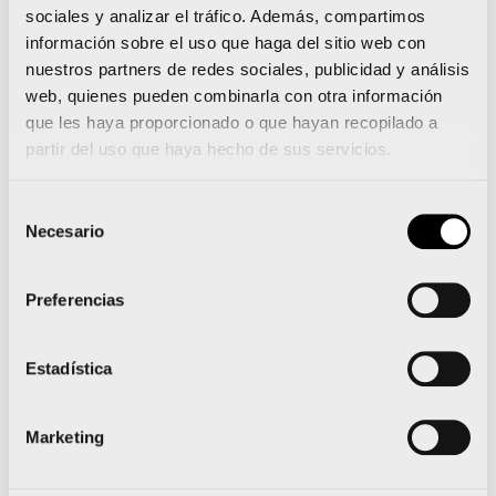
6.210 corredores por prueba.
sociales y analizar el tráfico. Además, compartimos
información sobre el uso que haga del sitio web con
[vcr_custom_gallery source=»media:
nuestros partners de redes sociales, publicidad y análisis
web, quienes pueden combinarla con otra información
9211,9210,9209″ limit=»35″ link=»lightbox»
que les haya proporcionado o que hayan recopilado a
width=»170″ height=»120″ title=»never»]
partir del uso que haya hecho de sus servicios.
Selección
Las Fallas renuevan su alianza con el Maratón y
Necesario
de
Medio Maratón Valencia Trinidad Alfonso
consentimiento
Preferencias
Corredores y mascotas suman 900 participantes en
la Can-rrera Bioparc
Estadística
Marketing
Noticias relacionadas