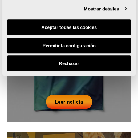
Mostrar detalles
La 15K Nocturna Valencia
Aceptar todas las cookies
Gana Energía presenta su
camiseta oficial
Permitir la configuración
sostenible e inspirada en
Rechazar
el Mediterráneo
Leer noticia