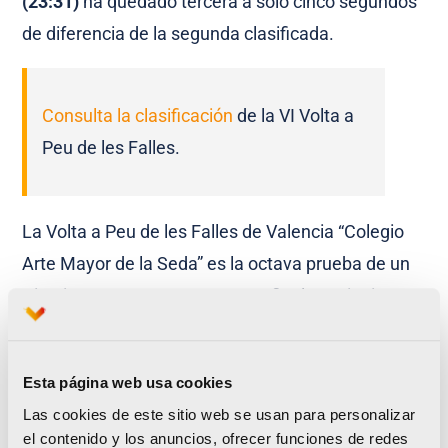
(23:31)
ha quedado tercera a solo cinco segundos
de diferencia de la segunda clasificada.
Consulta la clasificación
de la VI Volta a
Peu de les Falles.
La Volta a Peu de les Falles de Valencia “Colegio
Arte Mayor de la Seda” es la octava prueba de un
Circuito que encara ya su recta final. La siguiente
prueba será la XV Volta a Peu al Cabanyal, el
8 de
noviembre
, y unas semanas más tarde, la Vuelta a
Esta página web usa cookies
Pie Solidaria “Es Posible” cerrará la undécima
Las cookies de este sitio web se usan para personalizar
edición de este Circuito que reúne a una media de
el contenido y los anuncios, ofrecer funciones de redes